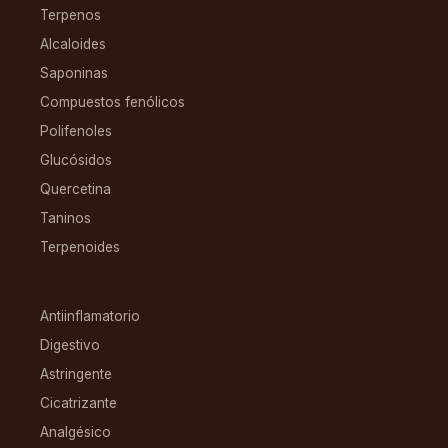
Terpenos
Alcaloides
Saponinas
Compuestos fenólicos
Polifenoles
Glucósidos
Quercetina
Taninos
Terpenoides
CONDICIONES
Antiinflamatorio
Digestivo
Astringente
Cicatrizante
Analgésico