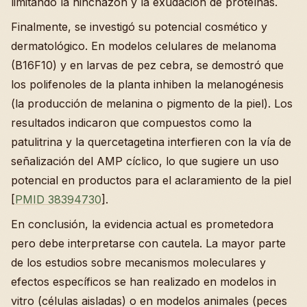
limitando la hinchazón y la exudación de proteínas.
Finalmente, se investigó su potencial cosmético y
dermatológico. En modelos celulares de melanoma
(B16F10) y en larvas de pez cebra, se demostró que
los polifenoles de la planta inhiben la melanogénesis
(la producción de melanina o pigmento de la piel). Los
resultados indicaron que compuestos como la
patulitrina y la quercetagetina interfieren con la vía de
señalización del AMP cíclico, lo que sugiere un uso
potencial en productos para el aclaramiento de la piel
[
PMID 38394730
].
En conclusión, la evidencia actual es prometedora
pero debe interpretarse con cautela. La mayor parte
de los estudios sobre mecanismos moleculares y
efectos específicos se han realizado en modelos in
vitro (células aisladas) o en modelos animales (peces