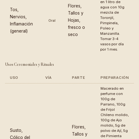
en 1 litro de
Flores,
agua con 10g
Tos,
mezcla de
Tallos y
Nervios,
Toronjil,
Hojas,
Oral
Pimpinela,
Inflamación
fresco o
Poleo y
(general)
Manzanilla.
seco
Tomar 3-4
vasos por día
por 1 mes.
Usos Ceremoniales y Rituales
USO
VÍA
PARTE
PREPARACIÓN
Macerado en
perfume con
100g de
Parrano, 100g
de Frijol
Chileno molido,
100g de Ajo
molido, 5g de
Flores,
Susto,
polvo de Ají, 5g
Tallos y
de Pimienta
Cólico del