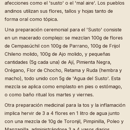
afecciones como el 'susto' o el 'mal aire'. Los pueblos
andinos utilizan sus flores, tallos y hojas tanto de
forma oral como tópica.
Una preparación ceremonial para el 'Susto' consiste
en un macerado complejo: se mezclan 100g de flores
de Cempasúchil con 100g de Parrano, 100g de Frijol
Chileno molido, 100g de Ajo molido, y pequeñas
cantidades (5g cada una) de Ají, Pimienta Negra,
Orégano, Flor de Chocho, Retama y Ruda (hembra y
macho), todo unido con 5g de 'Agua del Susto'. Esta
mezcla se aplica como emplasto en pies o estómago,
o como baño ritual los martes y viernes.
Otra preparación medicinal para la tos y la inflamación
implica hervir de 3 a 4 flores en 1 litro de agua junto
con una mezcla de 10g de Toronjil, Pimpinilla, Poleo y
Manzanilla, administrándose 3 a 4 vasos diarios