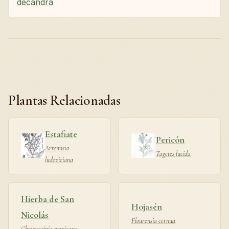
decandra
Plantas Relacionadas
Estafiate
Pericón
Artemisia
Tagetes lucida
ludoviciana
Hierba de San
Hojasén
Nicolás
Flourensia cernua
Chrysactinia mexicana