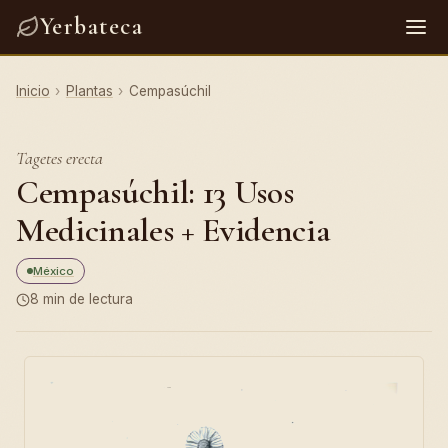
Yerbateca
Inicio
›
Plantas
›
Cempasúchil
Tagetes erecta
Cempasúchil: 13 Usos
Medicinales + Evidencia
México
8 min de lectura