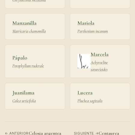
Manzanilla
Mariola
Matricaria chamomilla
Parthenium incanum
Marcela
Pápalo
Achyrocline
Porophyllum ruderale
satureioides
Juanilama
Lucera
Calea urticifolia
Pluchea sagittalis
Celosia argentea
Centaurea
← ANTERIOR
SIGUIENTE →