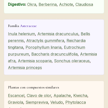
Digestivo
:
Okra
,
Berberina
,
Achiote
,
Claudiosa
Familia
Asteraceae
Inula helenium
,
Artemisia dracunculus
,
Bellis
perennis
,
Atractylis gummifera
,
Reichardia
tingitana
,
Porophyllum linaria
,
Eutrochium
purpureum
,
Baccharis dracunculifolia
,
Artemisia
afra
,
Artemisia scoparia
,
Sonchus oleraceus
,
Artemisia princeps
Plantas con compuestos similares
Escancel
,
Clavo de olor
,
Apalache
,
Kiwicha
,
Graviola
,
Siempreviva
,
Veludo
,
Phytolacca