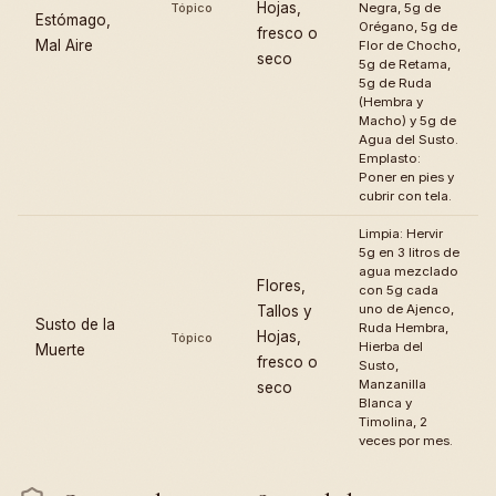
Hojas,
Tópico
Negra, 5g de
Estómago,
Orégano, 5g de
fresco o
Mal Aire
Flor de Chocho,
seco
5g de Retama,
5g de Ruda
(Hembra y
Macho) y 5g de
Agua del Susto.
Emplasto:
Poner en pies y
cubrir con tela.
Limpia: Hervir
5g en 3 litros de
agua mezclado
Flores,
con 5g cada
uno de Ajenco,
Tallos y
Susto de la
Ruda Hembra,
Hojas,
Tópico
Hierba del
Muerte
fresco o
Susto,
Manzanilla
seco
Blanca y
Timolina, 2
veces por mes.