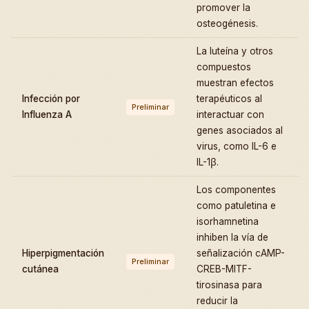
promover la
osteogénesis.
La luteína y otros
compuestos
muestran efectos
Infección por
terapéuticos al
Preliminar
Influenza A
interactuar con
genes asociados al
virus, como IL-6 e
IL-1β.
Los componentes
como patuletina e
isorhamnetina
inhiben la vía de
Hiperpigmentación
señalización cAMP-
Preliminar
cutánea
CREB-MITF-
tirosinasa para
reducir la