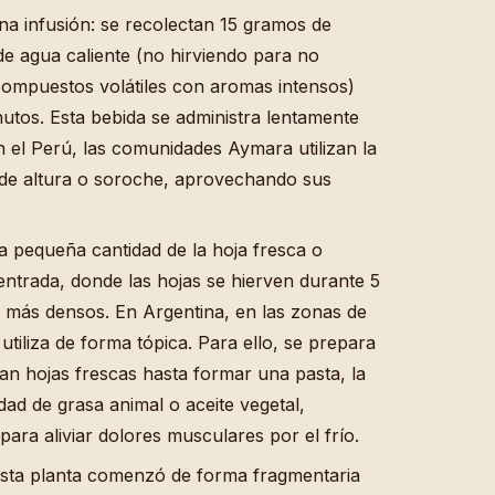
a infusión: se recolectan 15 gramos de
e agua caliente (no hirviendo para no
ompuestos volátiles con aromas intensos)
utos. Esta bebida se administra lentamente
el Perú, las comunidades Aymara utilizan la
l de altura o soroche, aprovechando sus
a pequeña cantidad de la hoja fresca o
trada, donde las hojas se hierven durante 5
 más densos. En Argentina, en las zonas de
utiliza de forma tópica. Para ello, se prepara
n hojas frescas hasta formar una pasta, la
ad de grasa animal o aceite vegetal,
para aliviar dolores musculares por el frío.
esta planta comenzó de forma fragmentaria