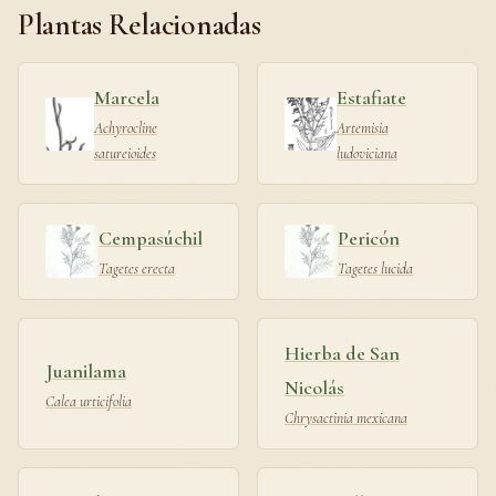
Plantas Relacionadas
Marcela
Estafiate
Achyrocline
Artemisia
satureioides
ludoviciana
Cempasúchil
Pericón
Tagetes erecta
Tagetes lucida
Hierba de San
Juanilama
Nicolás
Calea urticifolia
Chrysactinia mexicana