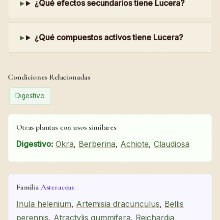
¿Qué efectos secundarios tiene Lucera?
¿Qué compuestos activos tiene Lucera?
Condiciones Relacionadas
Digestivo
Otras plantas con usos similares
Digestivo
:
Okra
,
Berberina
,
Achiote
,
Claudiosa
Familia
Asteraceae
Inula helenium
,
Artemisia dracunculus
,
Bellis
perennis
,
Atractylis gummifera
,
Reichardia