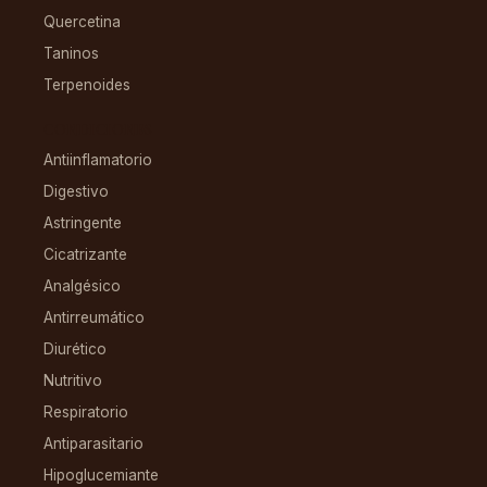
Quercetina
Taninos
Terpenoides
CONDICIONES
Antiinflamatorio
Digestivo
Astringente
Cicatrizante
Analgésico
Antirreumático
Diurético
Nutritivo
Respiratorio
Antiparasitario
Hipoglucemiante