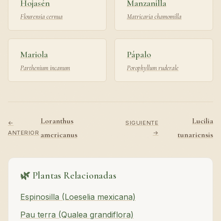
Hojasén
Manzanilla
Flourensia cernua
Matricaria chamomilla
Mariola
Pápalo
Parthenium incanum
Porophyllum ruderale
Loranthus
Lucilia
←
SIGUIENTE
ANTERIOR
→
americanus
tunariensis
🌿 Plantas Relacionadas
Espinosilla (Loeselia mexicana)
Pau terra (Qualea grandiflora)