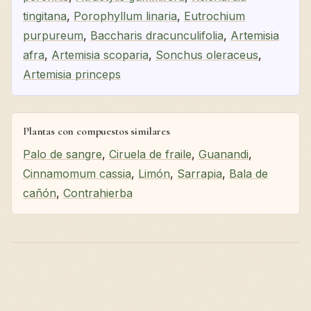
tingitana
,
Porophyllum linaria
,
Eutrochium
purpureum
,
Baccharis dracunculifolia
,
Artemisia
afra
,
Artemisia scoparia
,
Sonchus oleraceus
,
Artemisia princeps
Plantas con compuestos similares
Palo de sangre
,
Ciruela de fraile
,
Guanandi
,
Cinnamomum cassia
,
Limón
,
Sarrapia
,
Bala de
cañón
,
Contrahierba