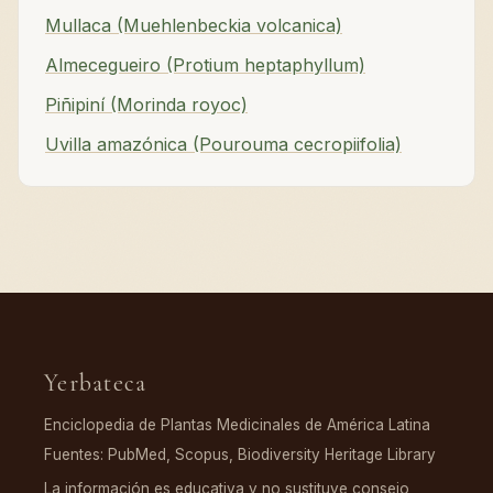
Mullaca (Muehlenbeckia volcanica)
Almecegueiro (Protium heptaphyllum)
Piñipiní (Morinda royoc)
Uvilla amazónica (Pourouma cecropiifolia)
Yerbateca
Enciclopedia de Plantas Medicinales de América Latina
Fuentes: PubMed, Scopus, Biodiversity Heritage Library
La información es educativa y no sustituye consejo