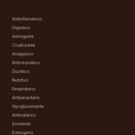
CONDICIONES
Antiinflamatorio
Digestivo
Astringente
Cicatrizante
Analgésico
Antirreumático
Diurético
Nutritivo
Respiratorio
Antiparasitario
Hipoglucemiante
Antimalárico
Emoliente
Enteógeno