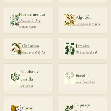
Flor de manita
Algodón
Chiranthodendron
Gossypium hirsutum
pentadactylon
Guázuma
Jamaica
Guazuma ulmifolia
Hibiscus sabdariffa
Escoba de
Escoba
castilla
Sida rhombifolia
Sida acuta
Cupuaçu
Cacao