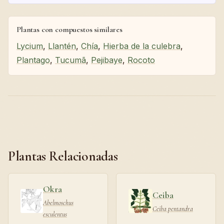
Plantas con compuestos similares
Lycium
,
Llantén
,
Chía
,
Hierba de la culebra
,
Plantago
,
Tucumã
,
Pejibaye
,
Rocoto
Plantas Relacionadas
Okra
Ceiba
Abelmoschus
Ceiba pentandra
esculentus