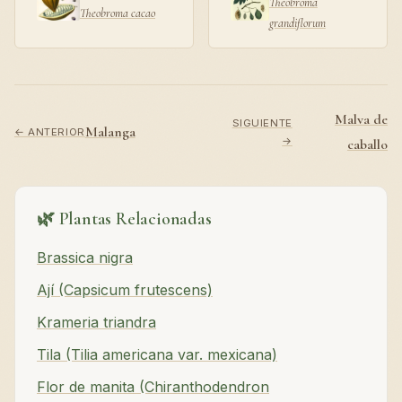
Theobroma
Theobroma cacao
grandiflorum
Malva de
SIGUIENTE
Malanga
← ANTERIOR
→
caballo
🌿 Plantas Relacionadas
Brassica nigra
Ají (Capsicum frutescens)
Krameria triandra
Tila (Tilia americana var. mexicana)
Flor de manita (Chiranthodendron