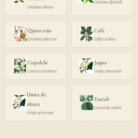
Cinchona officinalis
Cinchona calisaya
Quina roja
Café
Cinchona pubescens
Coffea arabica
Copalchi
Jagua
Coutarea hexomera
Genipa americana
Huito de
Tastab
altura
Guettarda combsii
Genipa spruceana