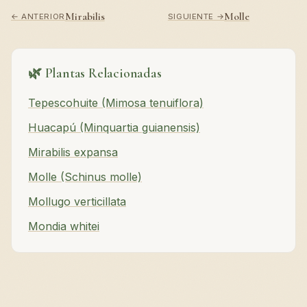
Mirabilis
Molle
← ANTERIOR
SIGUIENTE →
🌿 Plantas Relacionadas
Tepescohuite (Mimosa tenuiflora)
Huacapú (Minquartia guianensis)
Mirabilis expansa
Molle (Schinus molle)
Mollugo verticillata
Mondia whitei