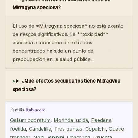
Mitragyna speciosa?
El uso de *Mitragyna speciosa* no está exento
de riesgos significativos. La **toxicidad**
asociada al consumo de extractos
concentrados ha sido un punto de
preocupación en la salud pública.
¿Qué efectos secundarios tiene Mitragyna
speciosa?
Familia
Rubiaceae
Galium odoratum
,
Morinda lucida
,
Paederia
foetida
,
Candelilla
,
Tres puntas
,
Copalchi
,
Guaco
trepador
,
Noni
,
Piñipiní
,
Chacruna
,
Cruceta
,