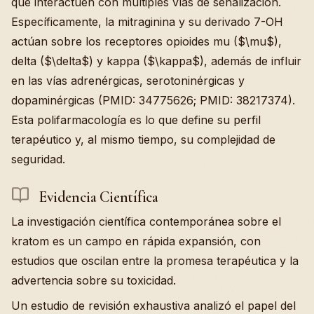
que interactúen con múltiples vías de señalización.
Específicamente, la mitraginina y su derivado 7-OH
actúan sobre los receptores opioides mu ($\mu$),
delta ($\delta$) y kappa ($\kappa$), además de influir
en las vías adrenérgicas, serotoninérgicas y
dopaminérgicas (PMID: 34775626; PMID: 38217374).
Esta polifarmacología es lo que define su perfil
terapéutico y, al mismo tiempo, su complejidad de
seguridad.
Evidencia Científica
La investigación científica contemporánea sobre el
kratom es un campo en rápida expansión, con
estudios que oscilan entre la promesa terapéutica y la
advertencia sobre su toxicidad.
Un estudio de revisión exhaustiva analizó el papel del