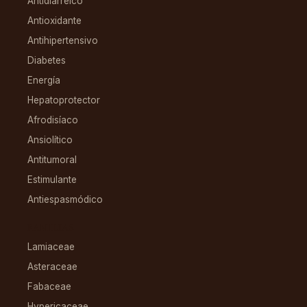
Antidiarreico
Antioxidante
Antihipertensivo
Diabetes
Energía
Hepatoprotector
Afrodisíaco
Ansiolítico
Antitumoral
Estimulante
Antiespasmódico
FAMILIAS
Lamiaceae
Asteraceae
Fabaceae
Hypericaceae