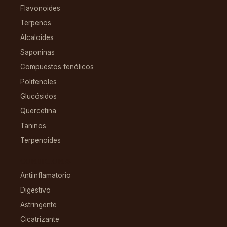
Flavonoides
Terpenos
Alcaloides
Saponinas
Compuestos fenólicos
Polifenoles
Glucósidos
Quercetina
Taninos
Terpenoides
CONDICIONES
Antiinflamatorio
Digestivo
Astringente
Cicatrizante