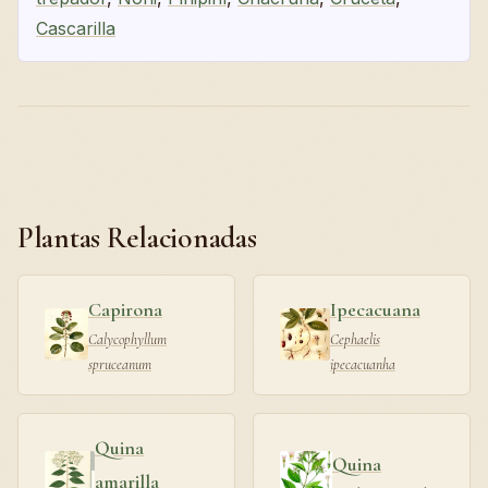
Cascarilla
Plantas Relacionadas
Capirona
Ipecacuana
Calycophyllum
Cephaelis
spruceanum
ipecacuanha
Quina
Quina
amarilla