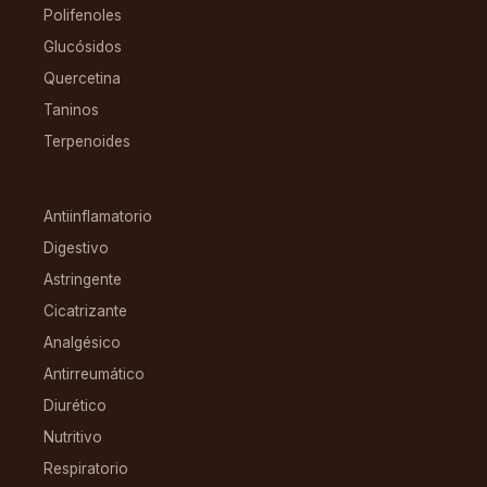
Polifenoles
Glucósidos
Quercetina
Taninos
Terpenoides
CONDICIONES
Antiinflamatorio
Digestivo
Astringente
Cicatrizante
Analgésico
Antirreumático
Diurético
Nutritivo
Respiratorio