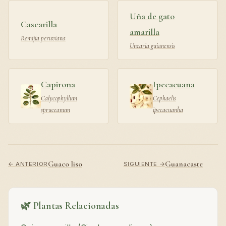
Uña de gato
Cascarilla
amarilla
Remijia peruviana
Uncaria guianensis
Capirona
Ipecacuana
Calycophyllum
Cephaelis
spruceanum
ipecacuanha
Guaco liso
Guanacaste
← ANTERIOR
SIGUIENTE →
🌿 Plantas Relacionadas