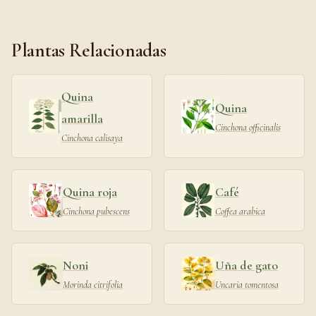
Plantas Relacionadas
Quina
Quina
amarilla
Cinchona officinalis
Cinchona calisaya
Quina roja
Café
Cinchona pubescens
Coffea arabica
Noni
Uña de gato
Morinda citrifolia
Uncaria tomentosa