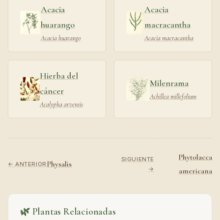
Acacia
Acacia
huarango
macracantha
Acacia huarango
Acacia macracantha
Hierba del
Milenrama
cáncer
Achillea millefolium
Acalypha arvensis
Phytolacca
SIGUIENTE
Physalis
← ANTERIOR
→
americana
🌿 Plantas Relacionadas