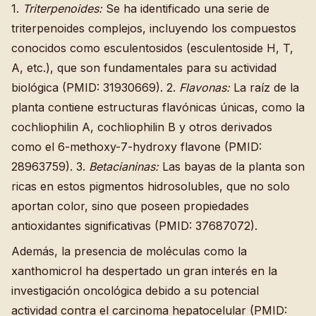
1.
Triterpenoides:
Se ha identificado una serie de
triterpenoides complejos, incluyendo los compuestos
conocidos como esculentosidos (esculentoside H, T,
A, etc.), que son fundamentales para su actividad
biológica (PMID: 31930669). 2.
Flavonas:
La raíz de la
planta contiene estructuras flavónicas únicas, como la
cochliophilin A, cochliophilin B y otros derivados
como el 6-methoxy-7-hydroxy flavone (PMID:
28963759). 3.
Betacianinas:
Las bayas de la planta son
ricas en estos pigmentos hidrosolubles, que no solo
aportan color, sino que poseen propiedades
antioxidantes significativas (PMID: 37687072).
Además, la presencia de moléculas como la
xanthomicrol ha despertado un gran interés en la
investigación oncológica debido a su potencial
actividad contra el carcinoma hepatocelular (PMID: