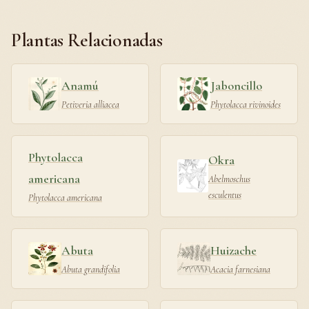
Plantas Relacionadas
Anamú
Jaboncillo
Petiveria alliacea
Phytolacca rivinoides
Phytolacca
Okra
americana
Abelmoschus
esculentus
Phytolacca americana
Abuta
Huizache
Abuta grandifolia
Acacia farnesiana