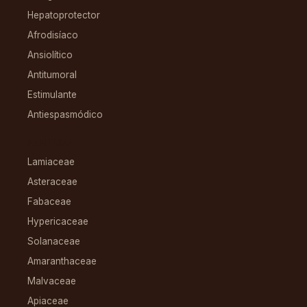
Hepatoprotector
Afrodisíaco
Ansiolítico
Antitumoral
Estimulante
Antiespasmódico
FAMILIAS
Lamiaceae
Asteraceae
Fabaceae
Hypericaceae
Solanaceae
Amaranthaceae
Malvaceae
Apiaceae