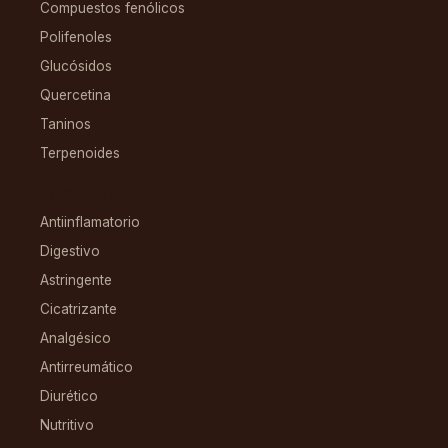
Compuestos fenólicos
Polifenoles
Glucósidos
Quercetina
Taninos
Terpenoides
CONDICIONES
Antiinflamatorio
Digestivo
Astringente
Cicatrizante
Analgésico
Antirreumático
Diurético
Nutritivo