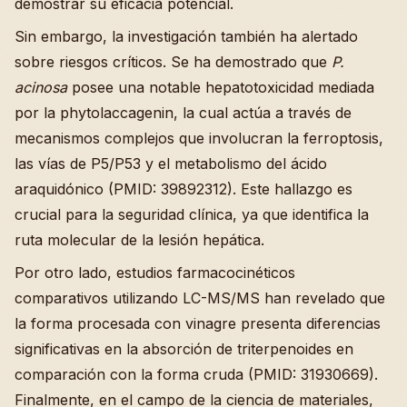
demostrar su eficacia potencial.
Sin embargo, la investigación también ha alertado
sobre riesgos críticos. Se ha demostrado que
P.
acinosa
posee una notable hepatotoxicidad mediada
por la phytolaccagenin, la cual actúa a través de
mecanismos complejos que involucran la ferroptosis,
las vías de P5/P53 y el metabolismo del ácido
araquidónico (PMID: 39892312). Este hallazgo es
crucial para la seguridad clínica, ya que identifica la
ruta molecular de la lesión hepática.
Por otro lado, estudios farmacocinéticos
comparativos utilizando LC-MS/MS han revelado que
la forma procesada con vinagre presenta diferencias
significativas en la absorción de triterpenoides en
comparación con la forma cruda (PMID: 31930669).
Finalmente, en el campo de la ciencia de materiales,