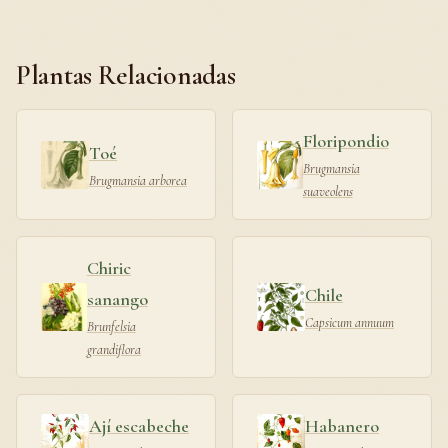
Plantas Relacionadas
Floripondio
Toé
Brugmansia
Brugmansia arborea
suaveolens
Chiric
Chile
sanango
Capsicum annuum
Brunfelsia
grandiflora
Ají escabeche
Habanero