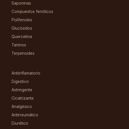
Saponinas
Compuestos fenólicos
Polifenoles
Glucósidos
Quercetina
Taninos
Terpenoides
CONDICIONES
Antiinflamatorio
Digestivo
Astringente
Cicatrizante
Analgésico
Antirreumático
Diurético