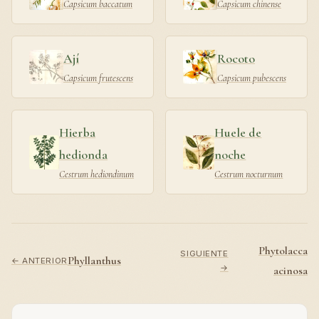
Capsicum baccatum
Capsicum chinense
Ají
Rocoto
Capsicum frutescens
Capsicum pubescens
Hierba
Huele de
hedionda
noche
Cestrum hediondinum
Cestrum nocturnum
Phytolacca
SIGUIENTE
Phyllanthus
← ANTERIOR
→
acinosa