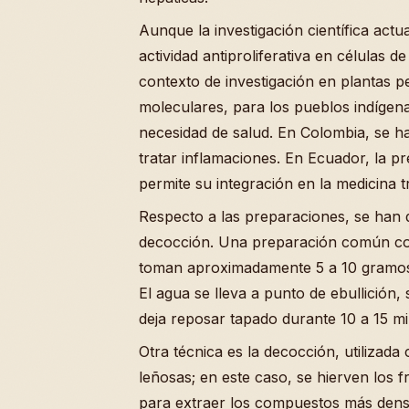
Aunque la investigación científica act
actividad antiproliferativa en células 
contexto de investigación en plantas 
moleculares, para los pueblos indígena
necesidad de salud. En Colombia, se ha
tratar inflamaciones. En Ecuador, la p
permite su integración en la medicina tr
Respecto a las preparaciones, se han
decocción. Una preparación común cons
toman aproximadamente 5 a 10 gramos 
El agua se lleva a punto de ebullición, 
deja reposar tapado durante 10 a 15 mi
Otra técnica es la decocción, utilizada
leñosas; en este caso, se hierven los
para extraer los compuestos más denso