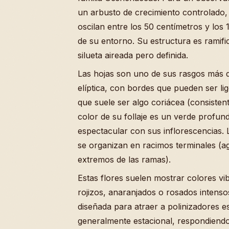
un arbusto de crecimiento controlado
oscilan entre los 50 centímetros y los
de su entorno. Su estructura es ramific
silueta aireada pero definida.
Las hojas son uno de sus rasgos más d
elíptica, con bordes que pueden ser l
que suele ser algo coriácea (consisten
color de su follaje es un verde profun
espectacular con sus inflorescencias. L
se organizan en racimos terminales (a
extremos de las ramas).
Estas flores suelen mostrar colores vi
rojizos, anaranjados o rosados inten
diseñada para atraer a polinizadores e
generalmente estacional, respondiendo