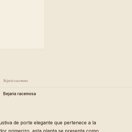
Bejaria racemosa
Bejaria racemosa
stiva de porte elegante que pertenece a la
dor primerizo, esta planta se presenta como