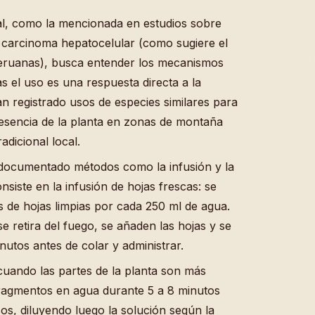
ual, como la mencionada en estudios sobre
de carcinoma hepatocelular (como sugiere el
peruanas), busca entender los mecanismos
s el uso es una respuesta directa a la
n registrado usos de especies similares para
resencia de la planta en zonas de montaña
adicional local.
 documentado métodos como la infusión y la
iste en la infusión de hojas frescas: se
de hojas limpias por cada 250 ml de agua.
se retira del fuego, se añaden las hojas y se
nutos antes de colar y administrar.
 cuando las partes de la planta son más
 fragmentos en agua durante 5 a 8 minutos
s, diluyendo luego la solución según la