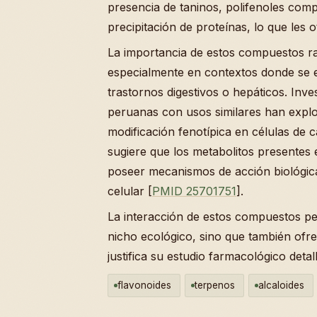
presencia de taninos, polifenoles com
precipitación de proteínas, lo que les 
La importancia de estos compuestos ra
especialmente en contextos donde se e
trastornos digestivos o hepáticos. Inv
peruanas con usos similares han explora
modificación fenotípica en células de
sugiere que los metabolitos presente
poseer mecanismos de acción biológica
celular [
PMID 25701751
].
La interacción de estos compuestos pe
nicho ecológico, sino que también ofre
justifica su estudio farmacológico detal
flavonoides
terpenos
alcaloides