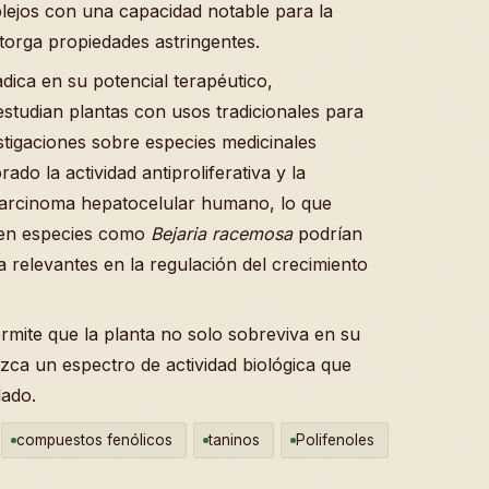
plejos con una capacidad notable para la
otorga propiedades astringentes.
dica en su potencial terapéutico,
studian plantas con usos tradicionales para
estigaciones sobre especies medicinales
do la actividad antiproliferativa y la
 carcinoma hepatocelular humano, lo que
s en especies como
Bejaria racemosa
podrían
 relevantes en la regulación del crecimiento
rmite que la planta no solo sobreviva en su
zca un espectro de actividad biológica que
lado.
compuestos fenólicos
taninos
Polifenoles