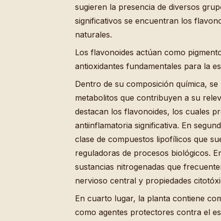
sugieren la presencia de diversos gru
significativos se encuentran los flavo
naturales.
Los flavonoides actúan como pigment
antioxidantes fundamentales para la est
Dentro de su composición química, se h
metabolitos que contribuyen a su rele
destacan los flavonoides, los cuales pr
antiinflamatoria significativa. En segu
clase de compuestos lipofílicos que su
reguladoras de procesos biológicos. En
sustancias nitrogenadas que frecuente
nervioso central y propiedades citotóxi
En cuarto lugar, la planta contiene co
como agentes protectores contra el est