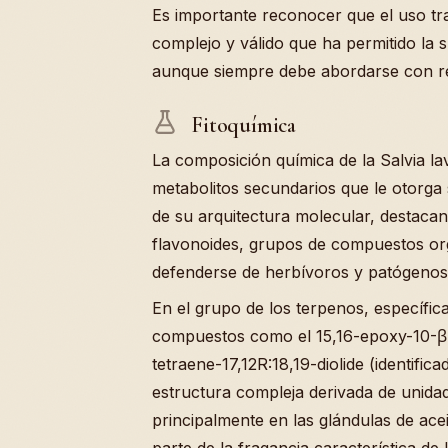
Es importante reconocer que el uso tr
complejo y válido que ha permitido la
aunque siempre debe abordarse con res
Fitoquímica
La composición química de la Salvia l
metabolitos secundarios que le otorga 
de su arquitectura molecular, destacan
flavonoides, grupos de compuestos or
defenderse de herbívoros y patógenos
En el grupo de los terpenos, específi
compuestos como el 15,16-epoxy-10-β-
tetraene-17,12R:18,19-diolide (identifi
estructura compleja derivada de unidad
principalmente en las glándulas de ace
parte de la fragancia característica de