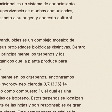
adicional es un sistema de conocimiento
 supervivencia de muchas comunidades,
peto a su origen y contexto cultural.
avanduloides es un complejo mosaico de
sus propiedades biológicas distintivas. Dentro
 principalmente los terpenos y los
gánicos que la planta produce para
.
camente en los diterpenos, encontramos
hydroxy-neo-cleroda-3,7,13(16),14-
cado como compuesto 1), el cual es una
es de isopreno. Estos terpenos se localizan
ite de las hojas y son responsables de gran
 la planta. Otro componente crucial es la