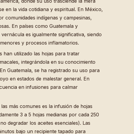
noamérica, donde su uso trasciende la mera
e en la vida cotidiana y espiritual. En México,
por comunidades indígenas y campesinas,
osas. En países como Guatemala y
vernácula es igualmente significativa, siendo
s menores y procesos inflamatorios.
 han utilizado las hojas para tratar
omacales, integrándola en su conocimiento
 En Guatemala, se ha registrado su uso para
oyo en estados de malestar general. En
cuencia en infusiones para calmar
 las más comunes es la infusión de hojas
adamente 3 a 5 hojas medianas por cada 250
no degradar los aceites esenciales). Las
inutos bajo un recipiente tapado para