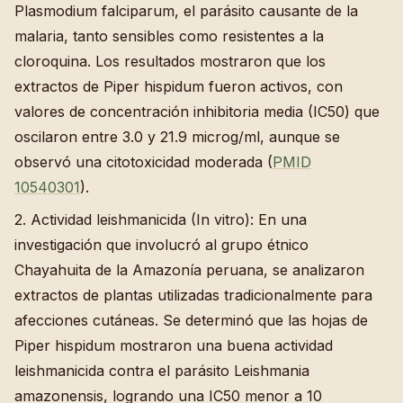
Plasmodium falciparum, el parásito causante de la
malaria, tanto sensibles como resistentes a la
cloroquina. Los resultados mostraron que los
extractos de Piper hispidum fueron activos, con
valores de concentración inhibitoria media (IC50) que
oscilaron entre 3.0 y 21.9 microg/ml, aunque se
observó una citotoxicidad moderada (
PMID
10540301
).
2. Actividad leishmanicida (In vitro): En una
investigación que involucró al grupo étnico
Chayahuita de la Amazonía peruana, se analizaron
extractos de plantas utilizadas tradicionalmente para
afecciones cutáneas. Se determinó que las hojas de
Piper hispidum mostraron una buena actividad
leishmanicida contra el parásito Leishmania
amazonensis, logrando una IC50 menor a 10