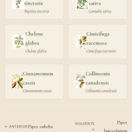
tinctoria
sativa
Baptisia tinctoria
Cannabis sativa
Chelone
Cimicifuga
glabra
racemosa
Chelone glabra
Cimicifuga racemosa
Cinnamomum
Collinsonia
cassia
canadensis
Cinnamomum cassia
Collinsonia canadensis
Piper
SIGUIENTE
Piper cubeba
← ANTERIOR
→
lanceolatum