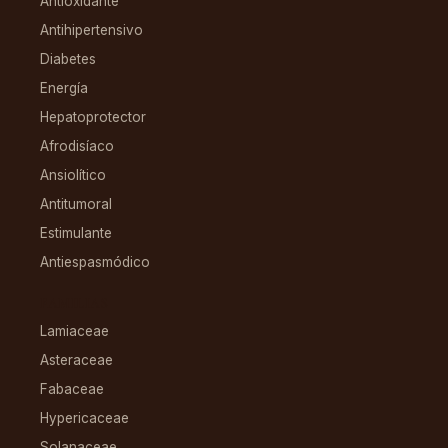
Antioxidante
Antihipertensivo
Diabetes
Energía
Hepatoprotector
Afrodisíaco
Ansiolítico
Antitumoral
Estimulante
Antiespasmódico
FAMILIAS
Lamiaceae
Asteraceae
Fabaceae
Hypericaceae
Solanaceae