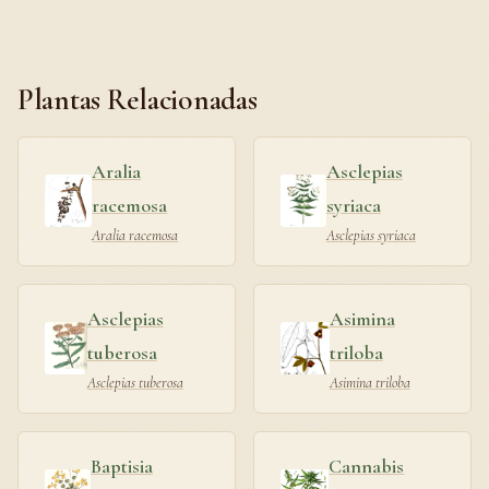
Plantas Relacionadas
Aralia
Asclepias
racemosa
syriaca
Aralia racemosa
Asclepias syriaca
Asclepias
Asimina
tuberosa
triloba
Asclepias tuberosa
Asimina triloba
Baptisia
Cannabis