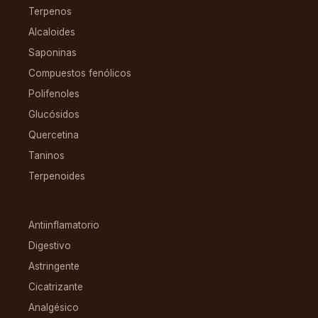
Terpenos
Alcaloides
Saponinas
Compuestos fenólicos
Polifenoles
Glucósidos
Quercetina
Taninos
Terpenoides
CONDICIONES
Antiinflamatorio
Digestivo
Astringente
Cicatrizante
Analgésico