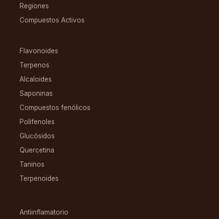
Regiones
Compuestos Activos
COMPUESTOS
Flavonoides
Terpenos
Alcaloides
Saponinas
Compuestos fenólicos
Polifenoles
Glucósidos
Quercetina
Taninos
Terpenoides
CONDICIONES
Antiinflamatorio