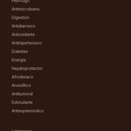
Febrífugo
Antimicrobiano
Digestión
Antidiarreico
Antioxidante
Antihipertensivo
Diabetes
Energía
Hepatoprotector
Afrodisíaco
Ansiolítico
Antitumoral
Estimulante
Antiespasmódico
FAMILIAS
Lamiaceae