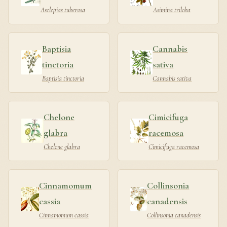
Asclepias tuberosa
Asimina triloba
Baptisia
Cannabis
tinctoria
sativa
Baptisia tinctoria
Cannabis sativa
Chelone
Cimicifuga
glabra
racemosa
Chelone glabra
Cimicifuga racemosa
Cinnamomum
Collinsonia
cassia
canadensis
Cinnamomum cassia
Collinsonia canadensis