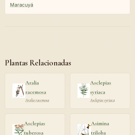
Maracuyá
Plantas Relacionadas
Aralia
Asclepias
racemosa
syriaca
Aralia racemosa
Asclepias syriaca
Asclepias
Asimina
tuberosa
triloba