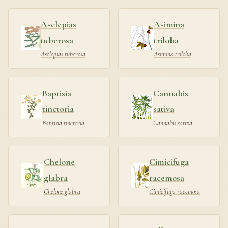
Asclepias
Asimina
tuberosa
triloba
Asclepias tuberosa
Asimina triloba
Baptisia
Cannabis
tinctoria
sativa
Baptisia tinctoria
Cannabis sativa
Chelone
Cimicifuga
glabra
racemosa
Chelone glabra
Cimicifuga racemosa