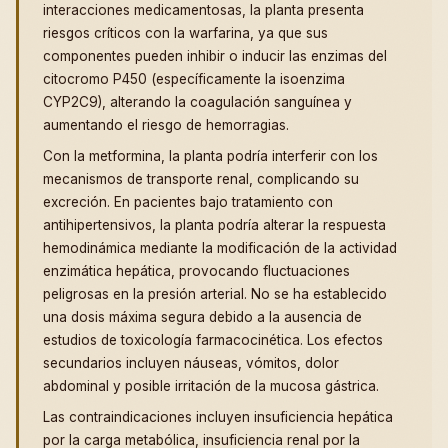
interacciones medicamentosas, la planta presenta
riesgos críticos con la warfarina, ya que sus
componentes pueden inhibir o inducir las enzimas del
citocromo P450 (específicamente la isoenzima
CYP2C9), alterando la coagulación sanguínea y
aumentando el riesgo de hemorragias.
Con la metformina, la planta podría interferir con los
mecanismos de transporte renal, complicando su
excreción. En pacientes bajo tratamiento con
antihipertensivos, la planta podría alterar la respuesta
hemodinámica mediante la modificación de la actividad
enzimática hepática, provocando fluctuaciones
peligrosas en la presión arterial. No se ha establecido
una dosis máxima segura debido a la ausencia de
estudios de toxicología farmacocinética. Los efectos
secundarios incluyen náuseas, vómitos, dolor
abdominal y posible irritación de la mucosa gástrica.
Las contraindicaciones incluyen insuficiencia hepática
por la carga metabólica, insuficiencia renal por la