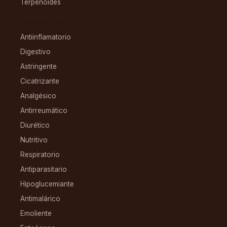
Terpenoides
CONDICIONES
Antiinflamatorio
Digestivo
Astringente
Cicatrizante
Analgésico
Antirreumático
Diurético
Nutritivo
Respiratorio
Antiparasitario
Hipoglucemiante
Antimalárico
Emoliente