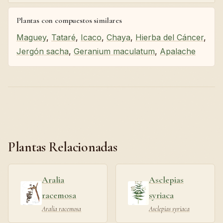
Plantas con compuestos similares
Maguey
,
Tataré
,
Icaco
,
Chaya
,
Hierba del Cáncer
,
Jergón sacha
,
Geranium maculatum
,
Apalache
Plantas Relacionadas
Aralia
Asclepias
racemosa
syriaca
Aralia racemosa
Asclepias syriaca