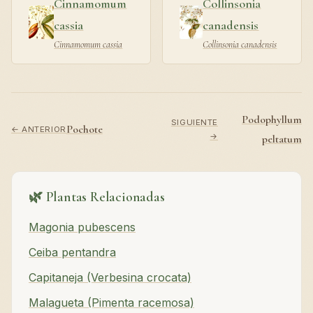
Cinnamomum
Collinsonia
cassia
canadensis
Cinnamomum cassia
Collinsonia canadensis
Podophyllum
SIGUIENTE
Pochote
← ANTERIOR
→
peltatum
🌿 Plantas Relacionadas
Magonia pubescens
Ceiba pentandra
Capitaneja (Verbesina crocata)
Malagueta (Pimenta racemosa)