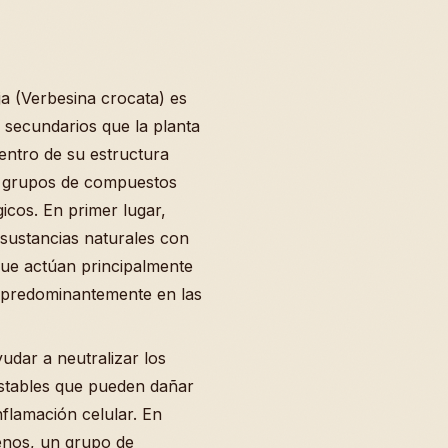
ja (Verbesina crocata) es
secundarios que la planta
Dentro de su estructura
os grupos de compuestos
icos. En primer lugar,
sustancias naturales con
que actúan principalmente
n predominantemente en las
dar a neutralizar los
estables que pueden dañar
nflamación celular. En
penos, un grupo de