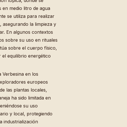
sión tópica, donde se
 en medio litro de agua
te se utiliza para realizar
, asegurando la limpieza y
lar. En algunos contextos
tos sobre su uso en rituales
túa sobre el cuerpo físico,
el equilibrio energético
a Verbesina en los
 exploradores europeos
e las plantas locales,
neja ha sido limitada en
teniéndose su uso
rio y local, protegiendo
a industrialización