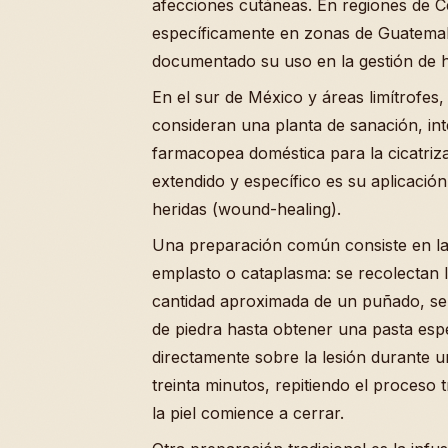
afecciones cutáneas. En regiones de C
específicamente en zonas de Guatema
documentado su uso en la gestión de he
En el sur de México y áreas limítrofes,
consideran una planta de sanación, in
farmacopea doméstica para la cicatri
extendido y específico es su aplicació
heridas (wound-healing).
Una preparación común consiste en la
emplasto o cataplasma: se recolectan 
cantidad aproximada de un puñado, s
de piedra hasta obtener una pasta esp
directamente sobre la lesión durante u
treinta minutos, repitiendo el proceso 
la piel comience a cerrar.