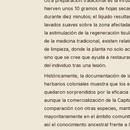
Otra preparación tradicional es la infu
hierven unos 10 gramos de hojas secas
durante diez minutos; el líquido resultan
lavados suaves sobre la zona afectada
la estimulación de la regeneración tisu
de la medicina tradicional, existen rela
de limpieza, donde la planta no solo ac
sino que se cree que ayuda a restaurar 
del individuo tras una lesión.
Históricamente, la documentación de l
herbarios coloniales muestra que los
quedaron sorprendidos por la eficacia d
aunque la comercialización de la Capita
comparación con otras especies, man
mayoritariamente en el ámbito comunita
así el conocimiento ancestral frente a l