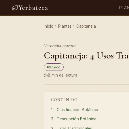
Yerbateca
PLA
Inicio
›
Plantas
›
Capitaneja
Verbesina crocata
Capitaneja: 4 Usos Tra
México
8 min de lectura
CONTENIDO
Clasificación Botánica
Descripción Botánica
Usos Tradicionales