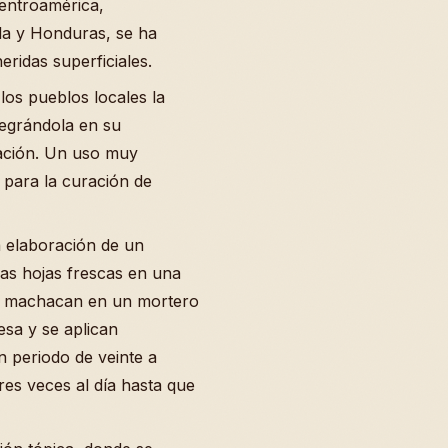
entroamérica,
la y Honduras, se ha
ridas superficiales.
 los pueblos locales la
tegrándola en su
zación. Un uso muy
n para la curación de
 elaboración de un
las hojas frescas en una
e machacan en un mortero
esa y se aplican
n periodo de veinte a
tres veces al día hasta que