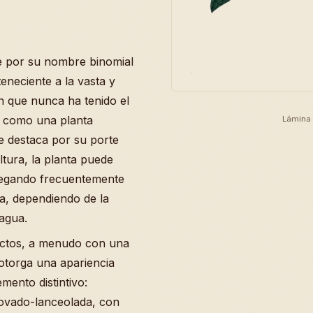
te por su nombre binomial
eneciente a la vasta y
en que nunca ha tenido el
la como una planta
Lámina 
 destaca por su porte
ltura, la planta puede
llegando frecuentemente
ra, dependiendo de la
 agua.
rectos, a menudo con una
 otorga una apariencia
emento distintivo:
ovado-lanceolada, con