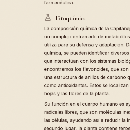
farmacéutica.
Fitoquímica
La composición química de la Capitane
un complejo entramado de metabolitos 
utiliza para su defensa y adaptación. 
química, se pueden identificar divers
que interactúan con los sistemas biológ
encontramos los flavonoides, que son 
una estructura de anillos de carbono 
como antioxidantes. Estos se localiza
hojas y las flores de la planta.
Su función en el cuerpo humano es ayu
radicales libres, que son moléculas in
las células, ayudando así a reducir la i
segundo lugar, la planta contiene ter