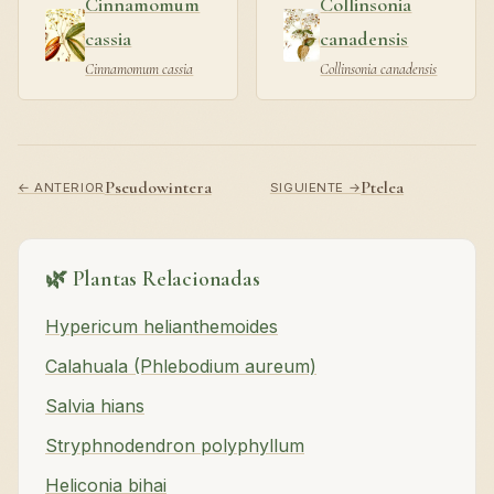
Cinnamomum
Collinsonia
cassia
canadensis
Cinnamomum cassia
Collinsonia canadensis
Pseudowintera
Ptelea
← ANTERIOR
SIGUIENTE →
🌿 Plantas Relacionadas
Hypericum helianthemoides
Calahuala (Phlebodium aureum)
Salvia hians
Stryphnodendron polyphyllum
Heliconia bihai