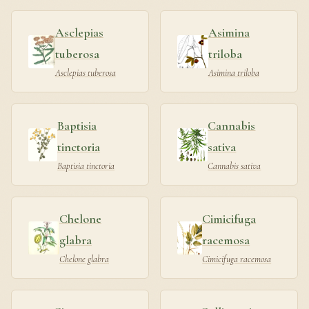
Asclepias
Asimina
tuberosa
triloba
Asclepias tuberosa
Asimina triloba
Baptisia
Cannabis
tinctoria
sativa
Baptisia tinctoria
Cannabis sativa
Chelone
Cimicifuga
glabra
racemosa
Chelone glabra
Cimicifuga racemosa