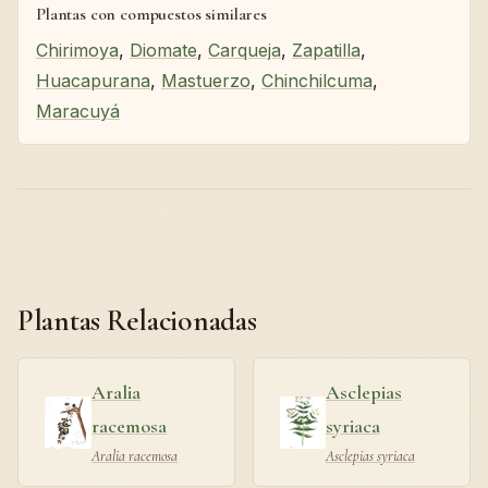
Plantas con compuestos similares
Chirimoya
,
Diomate
,
Carqueja
,
Zapatilla
,
Huacapurana
,
Mastuerzo
,
Chinchilcuma
,
Maracuyá
Plantas Relacionadas
Aralia
Asclepias
racemosa
syriaca
Aralia racemosa
Asclepias syriaca