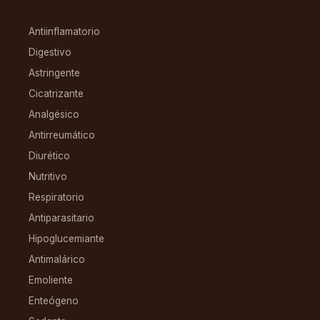
CONDICIONES
Antiinflamatorio
Digestivo
Astringente
Cicatrizante
Analgésico
Antirreumático
Diurético
Nutritivo
Respiratorio
Antiparasitario
Hipoglucemiante
Antimalárico
Emoliente
Enteógeno