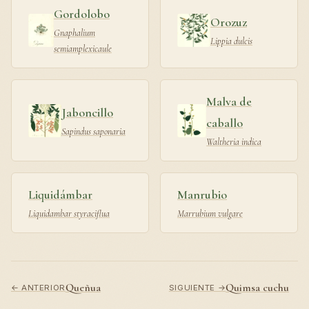
Gordolobo
Orozuz
Gnaphalium
Lippia dulcis
semiamplexicaule
Malva de
Jaboncillo
caballo
Sapindus saponaria
Waltheria indica
Liquidámbar
Manrubio
Liquidambar styraciflua
Marrubium vulgare
Queñua
Quimsa cuchu
← ANTERIOR
SIGUIENTE →