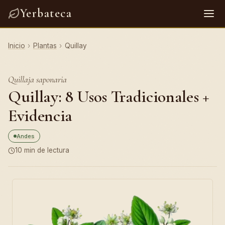
Yerbateca
Inicio
›
Plantas
›
Quillay
Quillaja saponaria
Quillay: 8 Usos Tradicionales +
Evidencia
Andes
10 min de lectura