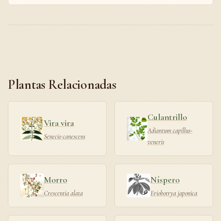
Plantas Relacionadas
Culantrillo
Vira vira
Adiantum capillus-
Senecio canescens
veneris
Morro
Níspero
Crescentia alata
Eriobotrya japonica