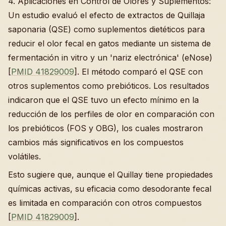
4. Aplicaciones en Control de Olores y Suplementos:
Un estudio evaluó el efecto de extractos de Quillaja
saponaria (QSE) como suplementos dietéticos para
reducir el olor fecal en gatos mediante un sistema de
fermentación in vitro y un 'nariz electrónica' (eNose)
[
PMID 41829009
]. El método comparó el QSE con
otros suplementos como prebióticos. Los resultados
indicaron que el QSE tuvo un efecto mínimo en la
reducción de los perfiles de olor en comparación con
los prebióticos (FOS y OBG), los cuales mostraron
cambios más significativos en los compuestos
volátiles.
Esto sugiere que, aunque el Quillay tiene propiedades
químicas activas, su eficacia como desodorante fecal
es limitada en comparación con otros compuestos
[
PMID 41829009
].