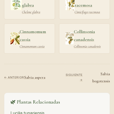
glabra
racemosa
Chelone glabra
Cimicifuga racemosa
Cinnamomum
Collinsonia
cassia
canadensis
Cinnamomum cassia
Collinsonia canadensis
Salvia
SIGUIENTE
Salvia aspera
← ANTERIOR
→
bogotensis
🌿 Plantas Relacionadas
Lucilia tunariensis