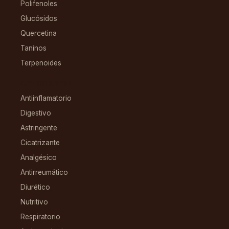
Polifenoles
Glucósidos
Quercetina
Taninos
Terpenoides
CONDICIONES
Antiinflamatorio
Digestivo
Astringente
Cicatrizante
Analgésico
Antirreumático
Diurético
Nutritivo
Respiratorio