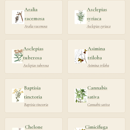
Aralia
Asclepias
racemosa
syriaca
Aralia racemosa
Asclepias syriaca
Asclepias
Asimina
tuberosa
triloba
Asclepias tuberosa
Asimina triloba
Baptisia
Cannabis
tinctoria
sativa
Baptisia tinctoria
Cannabis sativa
Chelone
Cimicifuga