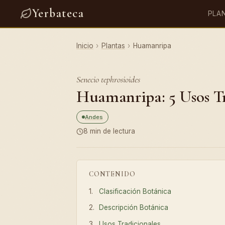
Yerbateca
PLA
Inicio
›
Plantas
›
Huamanripa
Senecio tephrosioides
Huamanripa: 5 Usos Tr
Andes
8 min de lectura
CONTENIDO
Clasificación Botánica
Descripción Botánica
Usos Tradicionales