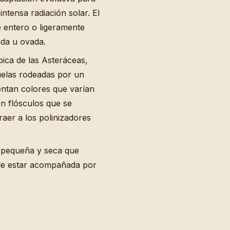
ntensa radiación solar. El
e entero o ligeramente
ada u ovada.
ípica de las Asteráceas,
uelas rodeadas por un
entan colores que varían
on flósculos que se
aer a los polinizadores
a pequeña y seca que
uele estar acompañada por