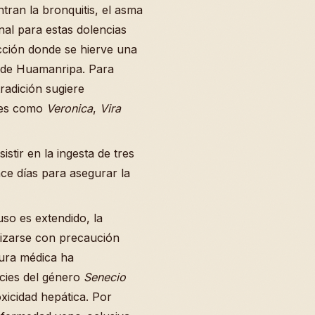
tran la bronquitis, el asma
nal para estas dolencias
cción donde se hierve una
 de Huamanripa. Para
tradición sugiere
ales como
Veronica
,
Vira
stir en la ingesta de tres
nce días para asegurar la
so es extendido, la
lizarse con precaución
atura médica ha
cies del género
Senecio
xicidad hepática. Por