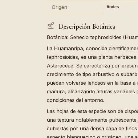
Origen
Andes
Descripción Botánica
Botánica: Senecio tephrosioides (Hua
La Huamanripa, conocida científicam
tephrosioides, es una planta herbácea p
Asteraceae. Se caracteriza por presen
crecimiento de tipo arbustivo o subarb
pueden volverse leñosos en la base a 
madura, alcanzando alturas variables 
condiciones del entorno.
Las hojas de esta especie son de dispo
una textura notablemente pubescente, 
cubiertas por una densa capa de finos
aspecto blanquecino o grisáceo, una a