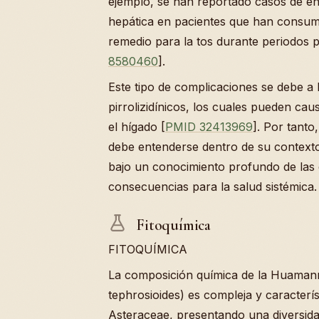
ejemplo, se han reportado casos de e
hepática en pacientes que han cons
remedio para la tos durante periodos 
8580460
].
Este tipo de complicaciones se debe a 
pirrolizidínicos, los cuales pueden cau
el hígado [
PMID 32413969
]. Por tanto
debe entenderse dentro de su contexto
bajo un conocimiento profundo de las d
consecuencias para la salud sistémica.
Fitoquímica
FITOQUÍMICA
La composición química de la Huamanr
tephrosioides) es compleja y característ
Asteraceae, presentando una diversida