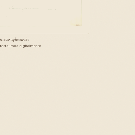
Senecio tephrosioides
restaurada digitalmente