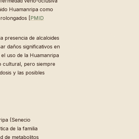
nfermedad veno-oclusiva
umido Huamanripa como
prolongados [
PMID
la presencia de alcaloides
sar daños significativos en
, el uso de la Huamanripa
 cultural, pero siempre
osis y las posibles
ipa (Senecio
ica de la familia
d de metabolitos