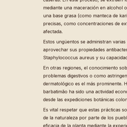
mediante una maceración en alcohol o
una base grasa (como manteca de karit
precisas, como concentraciones de extra
afectada.
Estos ungüentos se administran varias 
aprovechar sus propiedades antibacte
Staphylococcus aureus y su capacidad 
En otras regiones, el conocimiento sob
problemas digestivos o como astringe
dermatológico es el más prominente. H
barbatimão ha sido una actividad econ
desde las expediciones botánicas colo
Es vital respetar que estas prácticas s
de la naturaleza por parte de los puebl
eficacia de la planta mediante la exper