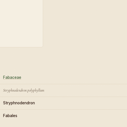
Fabaceae
Stryphnodendron polyphyllum
Stryphnodendron
Fabales