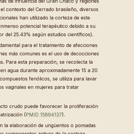
as de influencia del Gran Chaco y regiones
 el contexto del Cerrado brasileño, diversos
ionales han utilizado la corteza de este
inmenso potencial terapéutico debido a su
or del 25.43% según estudios científicos).
ndamental para el tratamiento de afecciones
ones más comunes es el uso de decocciones
as. Para esta preparación, se recolecta la
e en agua durante aproximadamente 15 a 20
 compuestos fenólicos, se utiliza para lavar
os vaginales en mujeres para tratar
acto crudo puede favorecer la proliferación
atrización (
PMID 15894137
).
 en la elaboración de ungüentos o pomadas
los componentes activos de la corteza