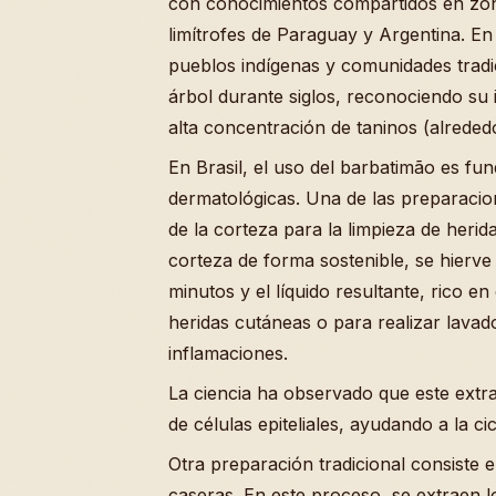
con conocimientos compartidos en zon
limítrofes de Paraguay y Argentina. En
pueblos indígenas y comunidades tradic
árbol durante siglos, reconociendo su 
alta concentración de taninos (alreded
En Brasil, el uso del barbatimão es fu
dermatológicas. Una de las preparaci
de la corteza para la limpieza de herid
corteza de forma sostenible, se hierv
minutos y el líquido resultante, rico en
heridas cutáneas o para realizar lavad
inflamaciones.
La ciencia ha observado que este extr
de células epiteliales, ayudando a la cic
Otra preparación tradicional consiste
caseras. En este proceso, se extraen 