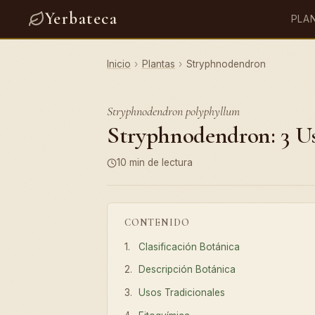
Yerbateca
PLA
Inicio
›
Plantas
›
Stryphnodendron
Stryphnodendron polyphyllum
Stryphnodendron: 3 Us
10 min de lectura
CONTENIDO
Clasificación Botánica
Descripción Botánica
Usos Tradicionales