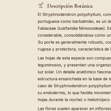
Descripción Botánica
El Stryphnodendron polyphyllum, con
portuguesa como barbatimão, es un árb
Fabaceae (subfamilia Mimosoideae). Es
considerable, consolidándose como un
Su porte es generalmente robusto, co
rugosa y protectora, característica de 
Las hojas de esta especie son compues
leguminosos, y presentan una organizac
luz solar. Un detalle anatómico fascina
estructura ensanchada en la base de l
caso de Stryphnodendron polyphyllum,
su endodermis, lo que facilita movimient
hojas durante la noche) o heliotrópico (
Las flores suelen aparecer en inflore