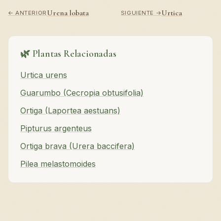
Urena lobata
Urtica
← ANTERIOR
SIGUIENTE →
🌿 Plantas Relacionadas
Urtica urens
Guarumbo (Cecropia obtusifolia)
Ortiga (Laportea aestuans)
Pipturus argenteus
Ortiga brava (Urera baccifera)
Pilea melastomoides