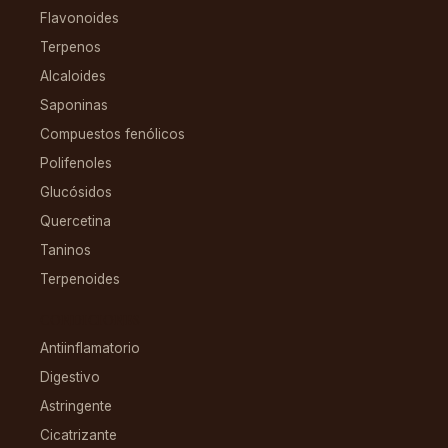
Flavonoides
Terpenos
Alcaloides
Saponinas
Compuestos fenólicos
Polifenoles
Glucósidos
Quercetina
Taninos
Terpenoides
CONDICIONES
Antiinflamatorio
Digestivo
Astringente
Cicatrizante