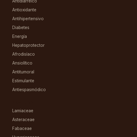
Antidiarreico
Antioxidante
Antihipertensivo
Diabetes
Energía
Hepatoprotector
Afrodisíaco
Ansiolítico
Antitumoral
Estimulante
Antiespasmódico
FAMILIAS
Lamiaceae
Asteraceae
Fabaceae