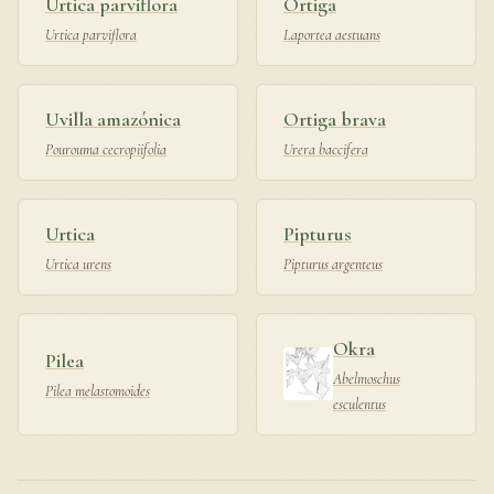
Urtica parviflora
Ortiga
Urtica parviflora
Laportea aestuans
Uvilla amazónica
Ortiga brava
Pourouma cecropiifolia
Urera baccifera
Urtica
Pipturus
Urtica urens
Pipturus argenteus
Okra
Pilea
Abelmoschus
Pilea melastomoides
esculentus