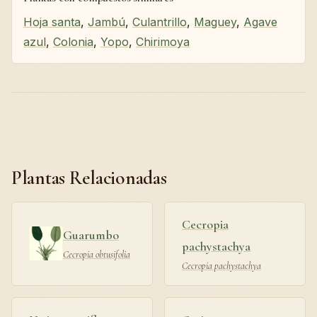
Hoja santa
,
Jambú
,
Culantrillo
,
Maguey
,
Agave
azul
,
Colonia
,
Yopo
,
Chirimoya
Plantas Relacionadas
Cecropia
Guarumbo
pachystachya
Cecropia obtusifolia
Cecropia pachystachya