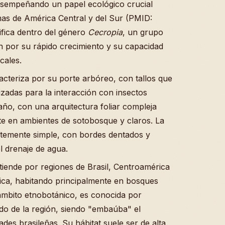
desempeñando un papel ecológico crucial
as de América Central y del Sur (PMID:
fica dentro del género
Cecropia
, un grupo
n por su rápido crecimiento y su capacidad
cales.
acteriza por su porte arbóreo, con tallos que
zadas para la interacción con insectos
año, con una arquitectura foliar compleja
te en ambientes de sotobosque y claros. La
ntemente simple, con bordes dentados y
l drenaje de agua.
tiende por regiones de Brasil, Centroamérica
ica, habitando principalmente en bosques
ámbito etnobotánico, es conocida por
o de la región, siendo "embaúba" el
es brasileñas. Su hábitat suele ser de alta