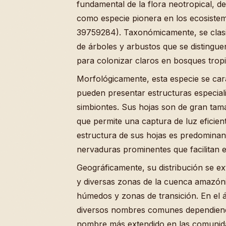
fundamental de la flora neotropical, 
como especie pionera en los ecosistem
39759284). Taxonómicamente, se clasi
de árboles y arbustos que se distingue
para colonizar claros en bosques tropi
Morfológicamente, esta especie se car
pueden presentar estructuras especiali
simbiontes. Sus hojas son de gran tam
que permite una captura de luz eficien
estructura de sus hojas es predomina
nervaduras prominentes que facilitan e
Geográficamente, su distribución se ex
y diversas zonas de la cuenca amazón
húmedos y zonas de transición. En el 
diversos nombres comunes dependiend
nombre más extendido en las comunidad