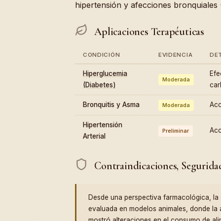
hipertensión y afecciones bronquiales
Aplicaciones Terapéuticas
CONDICIÓN
EVIDENCIA
DE
Hiperglucemia
Efe
Moderada
(Diabetes)
car
Bronquitis y Asma
Acc
Moderada
Hipertensión
Acc
Preliminar
Arterial
Contraindicaciones, Segurida
Desde una perspectiva farmacológica, la
evaluada en modelos animales, donde la 
mostró alteraciones en el consumo de ali