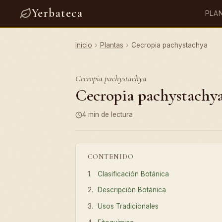
Yerbateca
PLA
Inicio
›
Plantas
›
Cecropia pachystachya
Cecropia pachystachya
Cecropia pachystachya:
4 min de lectura
CONTENIDO
Clasificación Botánica
Descripción Botánica
Usos Tradicionales