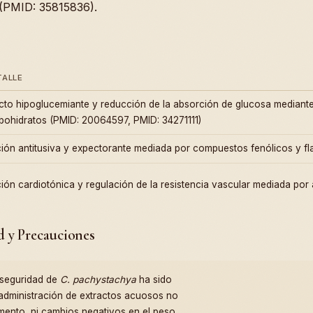
 (PMID: 35815836).
TALLE
cto hipoglucemiante y reducción de la absorción de glucosa mediant
bohidratos (PMID: 20064597, PMID: 34271111)
ión antitusiva y expectorante mediada por compuestos fenólicos y f
ión cardiotónica y regulación de la resistencia vascular mediada por
d y Precauciones
 seguridad de
C. pachystachya
ha sido
administración de extractos acuosos no
mento, ni cambios negativos en el peso