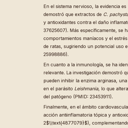
En el sistema nervioso, la evidencia es
demostró que extractos de
C. pachyst
y antioxidantes contra el daño inflamat
37625607). Más específicamente, se ha
comportamientos maníacos y el estrés 
de ratas, sugiriendo un potencial uso 
25998886).
En cuanto a la inmunología, se ha iden
relevante. La investigación demostró q
pueden inhibir la enzima arginasa, una
en el parásito
Leishmania
, lo que alter
del patógeno (PMID: 23453911).
Finalmente, en el ámbito cardiovascula
acción antiinflamatoria tópica y antioxi
2$\\text{4877079}$), complementando s