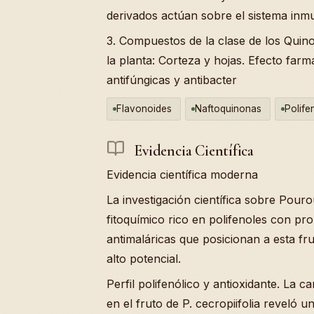
derivados actúan sobre el sistema inm
3. Compuestos de la clase de los Quin
la planta: Corteza y hojas. Efecto fa
antifúngicas y antibacter
Flavonoides
Naftoquinonas
Polife
Evidencia Científica
Evidencia científica moderna
La investigación científica sobre Pour
fitoquímico rico en polifenoles con pr
antimaláricas que posicionan a esta f
alto potencial.
Perfil polifenólico y antioxidante. La c
en el fruto de P. cecropiifolia reveló u