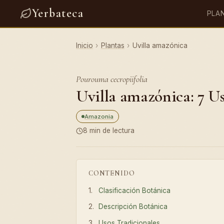
Yerbateca
PLA
Inicio
›
Plantas
›
Uvilla amazónica
Pourouma cecropiifolia
Uvilla amazónica: 7 Us
Amazonia
8 min de lectura
CONTENIDO
Clasificación Botánica
Descripción Botánica
Usos Tradicionales