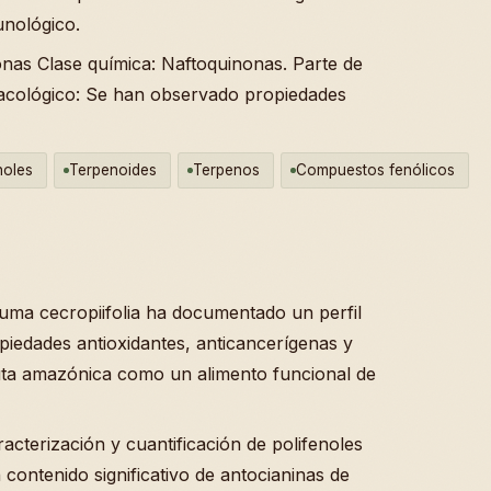
unológico.
onas Clase química: Naftoquinonas. Parte de
rmacológico: Se han observado propiedades
noles
Terpenoides
Terpenos
Compuestos fenólicos
ouma cecropiifolia ha documentado un perfil
opiedades antioxidantes, anticancerígenas y
ruta amazónica como un alimento funcional de
aracterización y cuantificación de polifenoles
n contenido significativo de antocianinas de