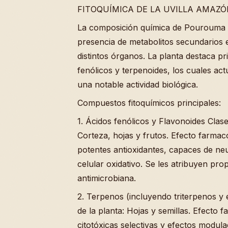
FITOQUÍMICA DE LA UVILLA AMAZÓNIC
La composición química de Pourouma ce
presencia de metabolitos secundarios e
distintos órganos. La planta destaca 
fenólicos y terpenoides, los cuales 
una notable actividad biológica.
Compuestos fitoquímicos principales:
1. Ácidos fenólicos y Flavonoides Clase
Corteza, hojas y frutos. Efecto farma
potentes antioxidantes, capaces de neut
celular oxidativo. Se les atribuyen prop
antimicrobiana.
2. Terpenos (incluyendo triterpenos y 
de la planta: Hojas y semillas. Efecto
citotóxicas selectivas y efectos modul