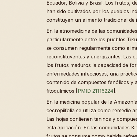
Ecuador, Bolivia y Brasil. Los frutos, d
han sido cultivados por los pueblos i
constituyen un alimento tradicional de 
En la etnomedicina de las comunidade
particularmente entre los pueblos Tikun
se consumen regularmente como alime
reconstituyentes y energizantes. Las 
los frutos maduros la capacidad de for
enfermedades infecciosas, una práctic
contenido de compuestos fenólicos y 
fitoquímicos [
PMID 21116224
].
En la medicina popular de la Amazonía 
cecropiifolia se utiliza como remedio a
Las hojas contienen taninos y compues
esta aplicación. En las comunidades Ki
frutos se consume como bebida refres