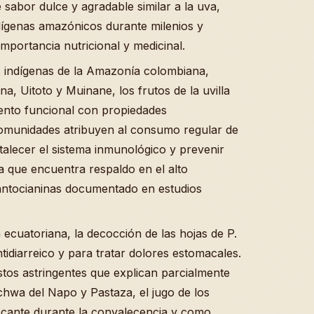
e sabor dulce y agradable similar a la uva,
ndígenas amazónicos durante milenios y
importancia nutricional y medicinal.
s indígenas de la Amazonía colombiana,
a, Uitoto y Muinane, los frutos de la uvilla
nto funcional con propiedades
comunidades atribuyen al consumo regular de
talecer el sistema inmunológico y prevenir
a que encuentra respaldo en el alto
antocianinas documentado en estudios
ecuatoriana, la decocción de las hojas de P.
ntidiarreico y para tratar dolores estomacales.
tos astringentes que explican parcialmente
chwa del Napo y Pastaza, el jugo de los
cante durante la convalecencia y como