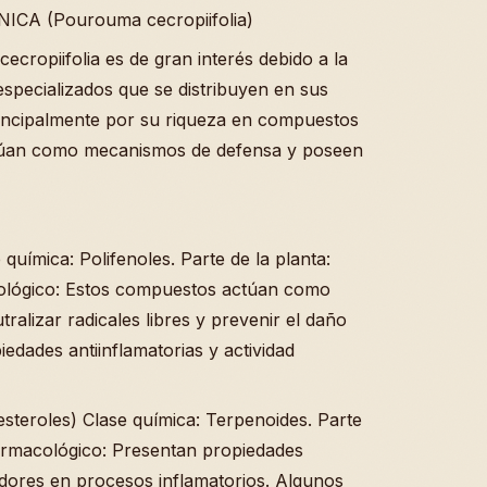
A (Pourouma cecropiifolia)
cropiifolia es de gran interés debido a la
specializados que se distribuyen en sus
principalmente por su riqueza en compuestos
actúan como mecanismos de defensa y poseen
 química: Polifenoles. Parte de la planta:
cológico: Estos compuestos actúan como
ralizar radicales libres y prevenir el daño
iedades antiinflamatorias y actividad
esteroles) Clase química: Terpenoides. Parte
 farmacológico: Presentan propiedades
adores en procesos inflamatorios. Algunos