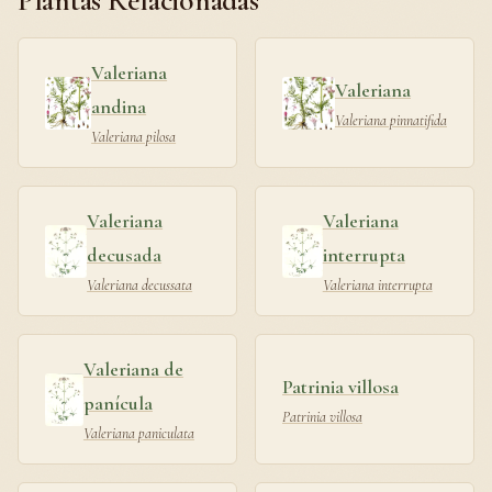
Plantas Relacionadas
Valeriana
Valeriana
andina
Valeriana pinnatifida
Valeriana pilosa
Valeriana
Valeriana
decusada
interrupta
Valeriana decussata
Valeriana interrupta
Valeriana de
Patrinia villosa
panícula
Patrinia villosa
Valeriana paniculata