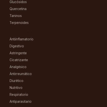
Glucósidos
Quercetina
Taninos
Terpenoides
CONDICIONES
Antiinflamatorio
Digestivo
Astringente
Cicatrizante
Analgésico
Antirreumático
Diurético
Nutritivo
Respiratorio
Antiparasitario