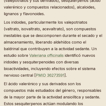
(valepotriatos y sus derivados), sesquiterpenos (ácido
valerénico y compuestos relacionados), alcaloides,
lignanos y flavonoides.
Los iridoides, particularmente los valepotriatos
(valtrato, isovaltrato, acevaltrato), son compuestos
inestables que se descomponen durante el secado y el
almacenamiento, liberando aldehídos como el
baldrinal que contribuyen a la actividad sedante. Un
estudio sobre
Valeriana officinalis
identificó nuevos
iridoides y sesquiterpenoides con diversas
bioactividades, incluyendo efectos sobre el sistema
nervioso central [
PMID 36273591
].
El ácido valerénico y sus derivados son los
compuestos más estudiados del género, responsables
de la mayor parte de la actividad ansiolítica y sedante.
Estos sesquiterpenos actúan modulando los