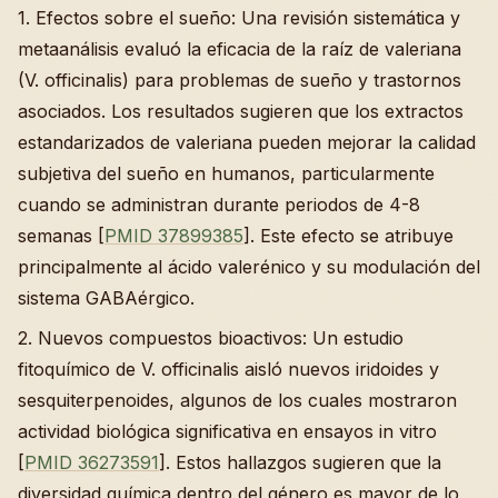
1. Efectos sobre el sueño: Una revisión sistemática y
metaanálisis evaluó la eficacia de la raíz de valeriana
(V. officinalis) para problemas de sueño y trastornos
asociados. Los resultados sugieren que los extractos
estandarizados de valeriana pueden mejorar la calidad
subjetiva del sueño en humanos, particularmente
cuando se administran durante periodos de 4-8
semanas [
PMID 37899385
]. Este efecto se atribuye
principalmente al ácido valerénico y su modulación del
sistema GABAérgico.
2. Nuevos compuestos bioactivos: Un estudio
fitoquímico de V. officinalis aisló nuevos iridoides y
sesquiterpenoides, algunos de los cuales mostraron
actividad biológica significativa en ensayos in vitro
[
PMID 36273591
]. Estos hallazgos sugieren que la
diversidad química dentro del género es mayor de lo