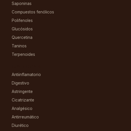
Saponinas
Compuestos fenólicos
Polifenoles
Glucósidos
Quercetina
Taninos
Terpenoides
CONDICIONES
Antiinflamatorio
Digestivo
Astringente
Cicatrizante
Analgésico
Antirreumático
Diurético