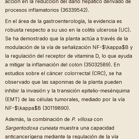
acción en la reducción del daño hepático derivado de
procesos inflamatorios (36339542).
En el área de la gastroenterología, la evidencia es
robusta respecto a su uso en la colitis ulcerosa (UC).
Se ha demostrado que la planta actúa a través de la
modulación de la vía de señalización NF-$\kappa$B y
la regulación del receptor de vitamina D, lo que ayuda
a mitigar la inflamación del colon (35032589). En
estudios sobre el cáncer colorrectal (CRC), se ha
observado que las saponinas de la planta pueden
inhibir la invasión y la transición epitelio-mesénquima
(EMT) de las células tumorales, mediado por la vía
NF-$\kappa$B (30119890).
Además, la combinación de
P. villosa
con
Sargentodoxa cuneata
muestra una capacidad
anticancerígena mediante la regulación de la vía