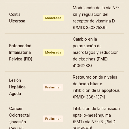
Modulación de la vía NF-
Colitis
κB y regulación del
Moderada
Ulcerosa
receptor de vitamina D
(PMID: 35032589)
Cambio en la
Enfermedad
polarización de
Inflamatoria
macrófagos y reducción
Moderada
Pélvica (PID)
de citocinas (PMID:
41061288)
Restauración de niveles
Lesión
de ácido biliar e
Hepática
Preliminar
inhibición de la apoptosis
Aguda
(PMID: 38841374)
Cáncer
Inhibición de la transición
Colorrectal
epitelio-mesénquima
Preliminar
(Invasión
(EMT) vía NF-κB (PMID:
Celular)
30119890)