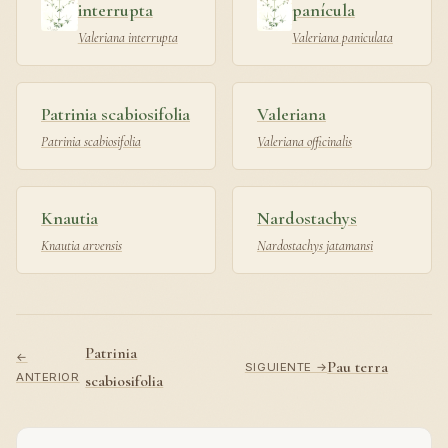
interrupta
panícula
Valeriana interrupta
Valeriana paniculata
Patrinia scabiosifolia
Valeriana
Patrinia scabiosifolia
Valeriana officinalis
Knautia
Nardostachys
Knautia arvensis
Nardostachys jatamansi
Patrinia
←
Pau terra
SIGUIENTE →
ANTERIOR
scabiosifolia