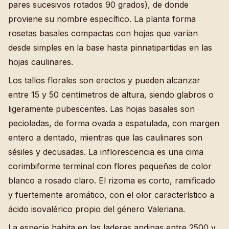
pares sucesivos rotados 90 grados), de donde
proviene su nombre específico. La planta forma
rosetas basales compactas con hojas que varían
desde simples en la base hasta pinnatipartidas en las
hojas caulinares.
Los tallos florales son erectos y pueden alcanzar
entre 15 y 50 centímetros de altura, siendo glabros o
ligeramente pubescentes. Las hojas basales son
pecioladas, de forma ovada a espatulada, con margen
entero a dentado, mientras que las caulinares son
sésiles y decusadas. La inflorescencia es una cima
corimbiforme terminal con flores pequeñas de color
blanco a rosado claro. El rizoma es corto, ramificado
y fuertemente aromático, con el olor característico a
ácido isovalérico propio del género Valeriana.
La especie habita en las laderas andinas entre 2500 y