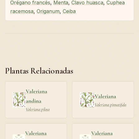
Orégano francés
,
Menta
,
Clavo huasca
,
Cuphea
racemosa
,
Origanum
,
Ceiba
Plantas Relacionadas
Valeriana
Valeriana
andina
Valeriana pinnatifida
Valeriana pilosa
Valeriana
Valeriana