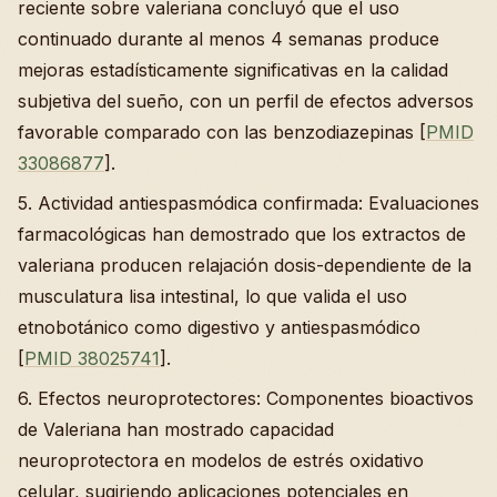
reciente sobre valeriana concluyó que el uso
continuado durante al menos 4 semanas produce
mejoras estadísticamente significativas en la calidad
subjetiva del sueño, con un perfil de efectos adversos
favorable comparado con las benzodiazepinas [
PMID
33086877
].
5. Actividad antiespasmódica confirmada: Evaluaciones
farmacológicas han demostrado que los extractos de
valeriana producen relajación dosis-dependiente de la
musculatura lisa intestinal, lo que valida el uso
etnobotánico como digestivo y antiespasmódico
[
PMID 38025741
].
6. Efectos neuroprotectores: Componentes bioactivos
de Valeriana han mostrado capacidad
neuroprotectora en modelos de estrés oxidativo
celular, sugiriendo aplicaciones potenciales en