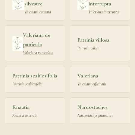
silvestre
interrupta
Valeriana connata
Valeriana interrupta
Valeriana de
Patrinia villosa
panícula
Patrinia villosa
Valeriana paniculata
Patrinia scabiosifolia
Valeriana
Patrinia scabiosifolia
Valeriana officinalis
Knautia
Nardostachys
Knautia arvensis
Nardostachys jatamansi