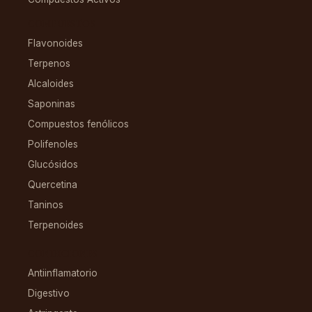
COMPUESTOS
Flavonoides
Terpenos
Alcaloides
Saponinas
Compuestos fenólicos
Polifenoles
Glucósidos
Quercetina
Taninos
Terpenoides
CONDICIONES
Antiinflamatorio
Digestivo