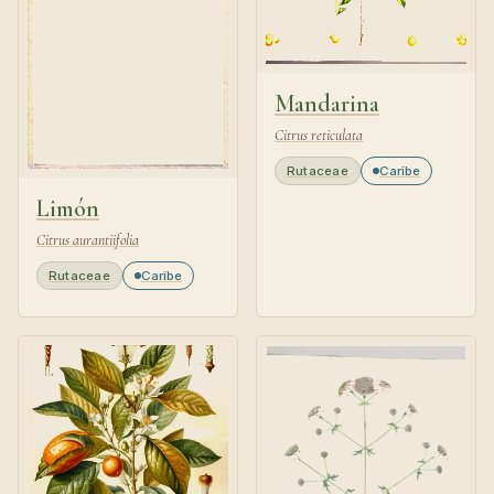
Mandarina
Citrus reticulata
Rutaceae
Caribe
Limón
Citrus aurantiifolia
Rutaceae
Caribe