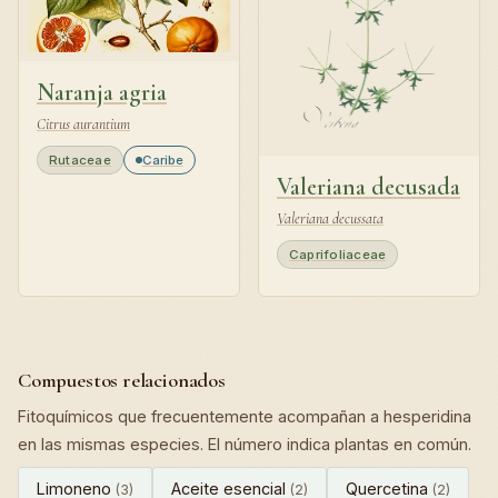
Naranja agria
Citrus aurantium
Rutaceae
Caribe
Valeriana decusada
Valeriana decussata
Caprifoliaceae
Compuestos relacionados
Fitoquímicos que frecuentemente acompañan a hesperidina
en las mismas especies. El número indica plantas en común.
Limoneno
Aceite esencial
Quercetina
(3)
(2)
(2)