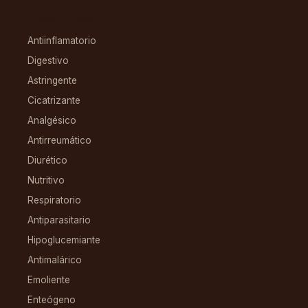
CONDICIONES
Antiinflamatorio
Digestivo
Astringente
Cicatrizante
Analgésico
Antirreumático
Diurético
Nutritivo
Respiratorio
Antiparasitario
Hipoglucemiante
Antimalárico
Emoliente
Enteógeno