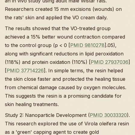
an in vivo study using adult male Wistar rats.
Researchers created 15 mm excisions (wounds) on
the rats' skin and applied the VO cream daily.
The results showed that the VO-treated group
achieved a 15% better wound contraction compared
to the control group (p < 0 [
PMID 9810278
].05),
along with significant reductions in lipid peroxidation
(118%) and protein oxidation (110%) [
PMID 27937036
]
[
PMID 37714226
]. In simple terms, the resin helped
the skin close faster and protected the healing tissue
from chemical damage caused by oxygen molecules.
This suggests the resin is a promising candidate for
skin healing treatments.
Study 2: Nanoparticle Development (
PMID 30033320
).
This research explored the use of Virola oleifera resin
as a 'green' capping agent to create gold