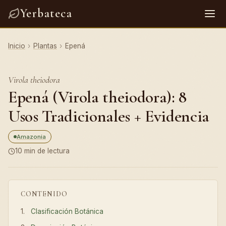
Yerbateca
Inicio
›
Plantas
›
Epená
Virola theiodora
Epená (Virola theiodora): 8
Usos Tradicionales + Evidencia
Amazonia
10 min de lectura
CONTENIDO
Clasificación Botánica