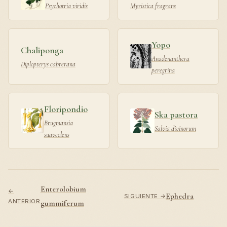
Psychotria viridis
Myristica fragrans
Yopo
Chaliponga
Anadenanthera
Diplopterys cabrerana
peregrina
Floripondio
Ska pastora
Brugmansia
Salvia divinorum
suaveolens
Enterolobium
←
Ephedra
SIGUIENTE →
ANTERIOR
gummiferum