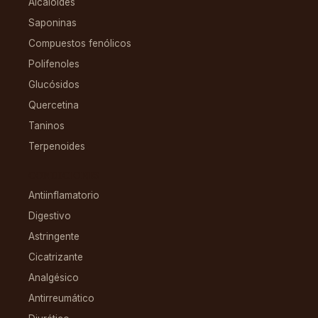
Alcaloides
Saponinas
Compuestos fenólicos
Polifenoles
Glucósidos
Quercetina
Taninos
Terpenoides
CONDICIONES
Antiinflamatorio
Digestivo
Astringente
Cicatrizante
Analgésico
Antirreumático