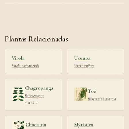
Plantas Relacionadas
Virola
Ucuuba
Virola surinamensis
Virola sebifera
Chagropanga
Toé
Banisteriopsis
Brugmansia arborea
muricata
Chacruna
Myristica