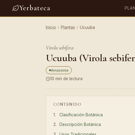
Yerbateca
PLA
Inicio
›
Plantas
›
Ucuuba
Virola sebifera
Ucuuba (Virola sebifer
Amazonia
10 min de lectura
CONTENIDO
Clasificación Botánica
Descripción Botánica
Usos Tradicionales