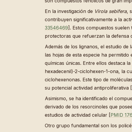
son compuestos fenólicos de gran imp
En la investigación de
Virola sebifera
, 
contribuyen significativamente a la acti
33546469
]. Estos compuestos suelen 
protectoras que refuerzan la defensa 
Además de los lignanos, el estudio de 
las hojas de esta especie ha permitido
químicas únicas. Entre ellos destaca la
hexadecenil)-2-ciclohexen-1-ona, la cu
ciclohexenonas. Este tipo de moléculas
su potencial actividad antiproliferativa [
Asimismo, se ha identificado el compu
derivado de los resorcinoles que posee
estudios de actividad celular [
PMID 17
Otro grupo fundamental son los policét