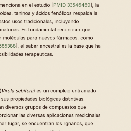
 menciona en el estudio [
PMID 33546469
], la
des, taninos y ácidos fenólicos respalda la
stos usos tradicionales, incluyendo
lamatorias. Es fundamental reconocer que,
ar moléculas para nuevos fármacos, como
685388
], el saber ancestral es la base que ha
sibilidades terapéuticas.
(
Virola sebifera
) es un complejo entramado
sus propiedades biológicas distintivas.
acan diversos grupos de compuestos que
rcionar las diversas aplicaciones medicinales
er lugar, se encuentran los lignanos, que