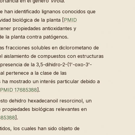
ortancia en el género
Virola
.
se han identificado lignanos conocidos que
vidad biológica de la planta [
PMID
tener propiedades antioxidantes y
de la planta contra patógenos.
las fracciones solubles en diclorometano de
 el aislamiento de compuestos con estructuras
 presencia de la 3,5-dihidro-2-(1'-oxo-3'-
al pertenece a la clase de las
 ha mostrado un interés particular debido a
PMID 17685388
].
esto dehidro hexadecanoil resorcinol, un
 propiedades biológicas relevantes en
685388
].
idos, los cuales han sido objeto de