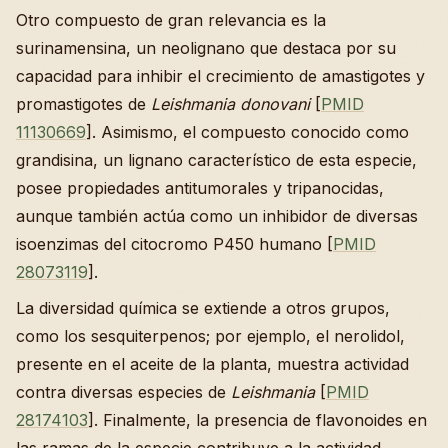
Otro compuesto de gran relevancia es la
surinamensina, un neolignano que destaca por su
capacidad para inhibir el crecimiento de amastigotes y
promastigotes de
Leishmania donovani
[
PMID
11130669
]. Asimismo, el compuesto conocido como
grandisina, un lignano característico de esta especie,
posee propiedades antitumorales y tripanocidas,
aunque también actúa como un inhibidor de diversas
isoenzimas del citocromo P450 humano [
PMID
28073119
].
La diversidad química se extiende a otros grupos,
como los sesquiterpenos; por ejemplo, el nerolidol,
presente en el aceite de la planta, muestra actividad
contra diversas especies de
Leishmania
[
PMID
28174103
]. Finalmente, la presencia de flavonoides en
las ramas de la especie contribuye a la actividad