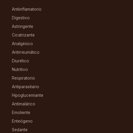
CONDICIONES
Antiinflamatorio
Digestivo
Astringente
Cicatrizante
Analgésico
Antirreumático
Diurético
Nutritivo
Respiratorio
Antiparasitario
Hipoglucemiante
Antimalárico
Emoliente
Enteógeno
Sedante