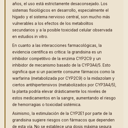
años, el uso está estrictamente desaconsejado. Los
sistemas fisiológicos en desarrollo, especialmente el
hígado y el sistema nervioso central, son mucho más
vulnerables a los efectos de los metabolitos
secundarios y a la posible toxicidad celular observada
en estudios in vitro.
En cuanto a las interacciones farmacológicas, la
evidencia científica es crítica: la grandisina es un
inhibidor competitivo de la enzima CYP2C9 y un
inhibidor de mecanismo basado de la CYP3A4/5. Esto
significa que si un paciente consume fármacos como la
warfarina (metabolizada por CYP2C9) o la midazolam y
ciertos antihipertensivos (metabolizados por CYP3A4/5),
la planta podría elevar drásticamente los niveles de
estos medicamentos en la sangre, aumentando el riesgo
de hemorragias o toxicidad sistémica.
Asimismo, la estimulación de la CYP2E1 por parte de la
grandisina sugiere riesgos con fármacos que dependen
de esta vía. No se establece una dosis máxima segura