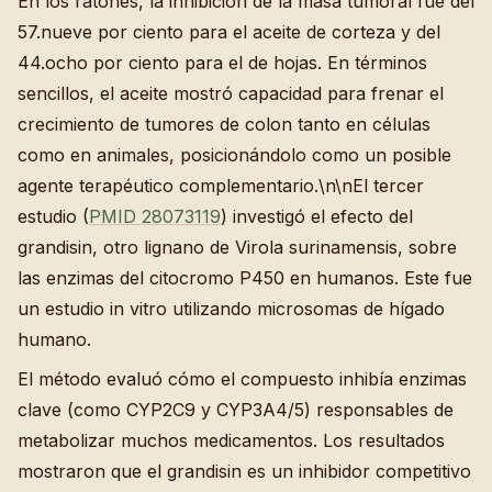
En los ratones, la inhibición de la masa tumoral fue del
57.nueve por ciento para el aceite de corteza y del
44.ocho por ciento para el de hojas. En términos
sencillos, el aceite mostró capacidad para frenar el
crecimiento de tumores de colon tanto en células
como en animales, posicionándolo como un posible
agente terapéutico complementario.\n\nEl tercer
estudio (
PMID 28073119
) investigó el efecto del
grandisin, otro lignano de Virola surinamensis, sobre
las enzimas del citocromo P450 en humanos. Este fue
un estudio in vitro utilizando microsomas de hígado
humano.
El método evaluó cómo el compuesto inhibía enzimas
clave (como CYP2C9 y CYP3A4/5) responsables de
metabolizar muchos medicamentos. Los resultados
mostraron que el grandisin es un inhibidor competitivo