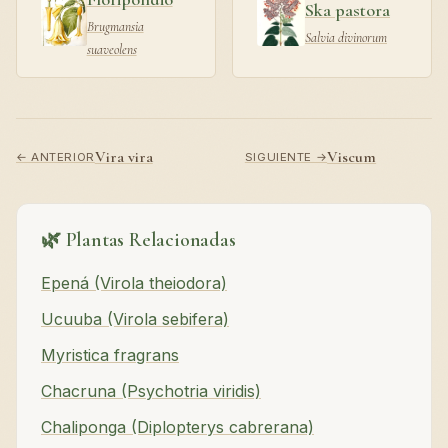
Ska pastora
Brugmansia
Salvia divinorum
suaveolens
Vira vira
Viscum
← ANTERIOR
SIGUIENTE →
🌿 Plantas Relacionadas
Epená (Virola theiodora)
Ucuuba (Virola sebifera)
Myristica fragrans
Chacruna (Psychotria viridis)
Chaliponga (Diplopterys cabrerana)