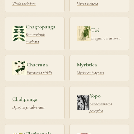
Virola theiodora
Virola sebifera
Chagropanga
Toé
Banisteriopsis
Brugmansia arborea
muricata
Chacruna
Myristica
Psychotria viridis
Myristica fragrans
Yopo
Chaliponga
Anadenanthera
Diplopterys cabrerana
peregrina
Floripondio