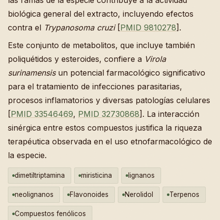
biológica general del extracto, incluyendo efectos
contra el
Trypanosoma cruzi
[
PMID 9810278
].
Este conjunto de metabolitos, que incluye también
poliquétidos y esteroides, confiere a
Virola
surinamensis
un potencial farmacológico significativo
para el tratamiento de infecciones parasitarias,
procesos inflamatorios y diversas patologías celulares
[
PMID 33546469
,
PMID 32730868
]. La interacción
sinérgica entre estos compuestos justifica la riqueza
terapéutica observada en el uso etnofarmacológico de
la especie.
dimetiltriptamina
miristicina
lignanos
neolignanos
Flavonoides
Nerolidol
Terpenos
Compuestos fenólicos