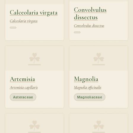
Convolvulus
Calceolaria virgata
dissectus
Calceolaria virgata
Convolvulus dissectus
☘
☘
Artemisia
Magnolia
Artemisia capillaris
Magnolia officinalis
Asteraceae
Magnoliaceae
☘
☘