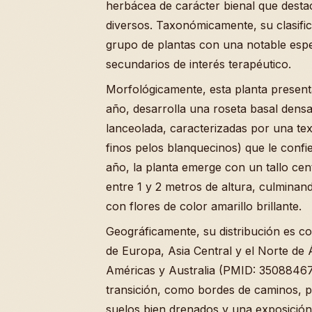
herbácea de carácter bienal que desta
diversos. Taxonómicamente, su clasific
grupo de plantas con una notable espe
secundarios de interés terapéutico.
Morfológicamente, esta planta presenta
año, desarrolla una roseta basal dens
lanceolada, caracterizadas por una te
finos pelos blanquecinos) que le confi
año, la planta emerge con un tallo ce
entre 1 y 2 metros de altura, culminan
con flores de color amarillo brillante.
Geográficamente, su distribución es co
de Europa, Asia Central y el Norte de Á
Américas y Australia (PMID: 35088467)
transición, como bordes de caminos, pr
suelos bien drenados y una exposición