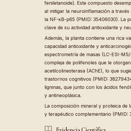
feniletanoide). Este compuesto desemp
al mitigar la neuroinflamación a través
la NF-κB-p65 (PMID: 35406030). La p
clave de su actividad antioxidante y ne
Además, la planta contiene una rica v
capacidad antioxidante y anticarcinog
espectrometría de masas (LC-ESI-MS/
compleja de polifenoles que le otorgan
acetilcolinesterasa (AChE), lo que sugi
trastornos cognitivos (PMID: 3827943
ligninas, que junto con los ácidos fen
y antineoplásica.
La composición mineral y proteica de l
y terapéutico complementario (PMID: 
Evidencia Científica