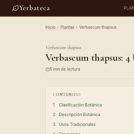
Yerbateca
PLA
Inicio
›
Plantas
›
Verbascum thapsus
Verbascum thapsus
Verbascum thapsus: 4 
5 min de lectura
CONTENIDO
Clasificación Botánica
Descripción Botánica
Usos Tradicionales