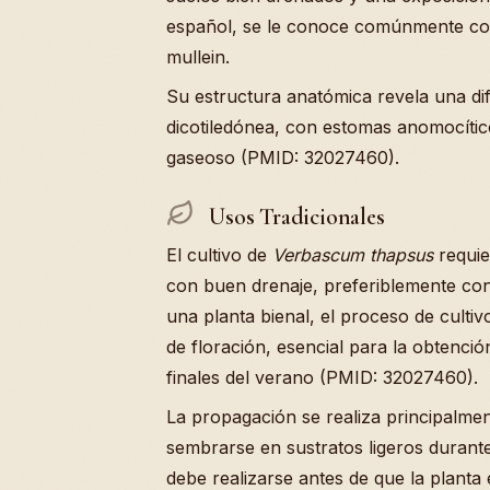
español, se le conoce comúnmente c
mullein.
Su estructura anatómica revela una dife
dicotiledónea, con estomas anomocítico
gaseoso (PMID: 32027460).
Usos Tradicionales
El cultivo de
Verbascum thapsus
requie
con buen drenaje, preferiblemente co
una planta bienal, el proceso de culti
de floración, esencial para la obtenci
finales del verano (PMID: 32027460).
La propagación se realiza principalmen
sembrarse en sustratos ligeros durante
debe realizarse antes de que la planta