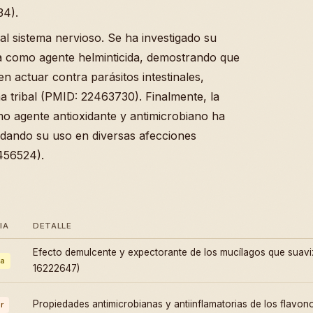
34).
 al sistema nervioso. Se ha investigado su
ia como agente helminticida, demostrando que
 actuar contra parásitos intestinales,
na tribal (PMID: 22463730). Finalmente, la
mo agente antioxidante y antimicrobiano ha
dando su uso en diversas afecciones
1456524).
IA
DETALLE
Efecto demulcente y expectorante de los mucílagos que suavi
a
16222647)
Propiedades antimicrobianas y antiinflamatorias de los flavo
r