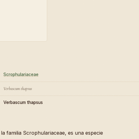
Scrophulariaceae
Verbascum thapsus
Verbascum thapsus
 la familia Scrophulariaceae, es una especie