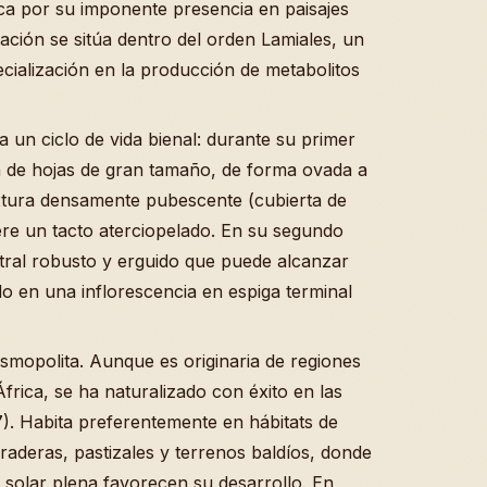
ca por su imponente presencia en paisajes
ación se sitúa dentro del orden Lamiales, un
cialización en la producción de metabolitos
 un ciclo de vida bienal: durante su primer
a de hojas de gran tamaño, de forma ovada a
xtura densamente pubescente (cubierta de
ere un tacto aterciopelado. En su segundo
ntral robusto y erguido que puede alcanzar
do en una inflorescencia en espiga terminal
smopolita. Aunque es originaria de regiones
frica, se ha naturalizado con éxito en las
. Habita preferentemente en hábitats de
aderas, pastizales y terrenos baldíos, donde
 solar plena favorecen su desarrollo. En