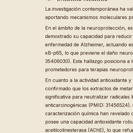
La investigación contemporánea ha val
aportando mecanismos moleculares pr
En el ámbito de la neuroprotección, e
demostrado su capacidad para reducir 
enfermedad de Alzheimer, actuando es
κB-p65, lo que previene el daño neuro
35406030). Este hallazgo posiciona a 
prometedores para terapias neuroprot
En cuanto a la actividad antioxidante y 
confirmado que los extractos de metan
significativa para neutralizar radicales
anticarcinogénicas (PMID: 31456524).
caracterización química han revelado 
posee una capacidad antioxidante robus
acetilcolinesterasa (AChE), lo que ref