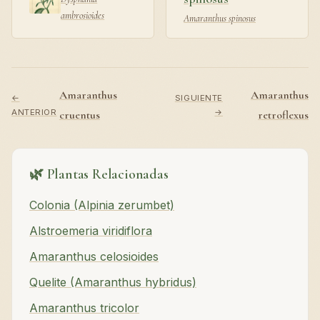
ambrosioides
Amaranthus spinosus
Amaranthus
Amaranthus
←
SIGUIENTE
ANTERIOR
→
cruentus
retroflexus
🌿 Plantas Relacionadas
Colonia (Alpinia zerumbet)
Alstroemeria viridiflora
Amaranthus celosioides
Quelite (Amaranthus hybridus)
Amaranthus tricolor