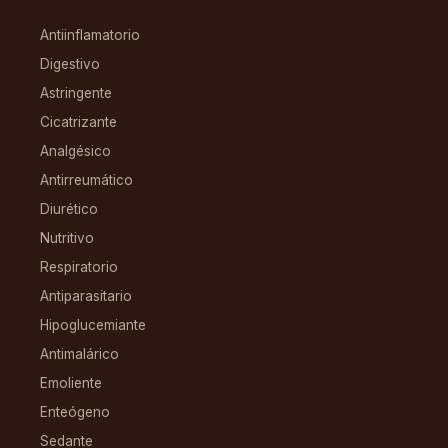
CONDICIONES
Antiinflamatorio
Digestivo
Astringente
Cicatrizante
Analgésico
Antirreumático
Diurético
Nutritivo
Respiratorio
Antiparasitario
Hipoglucemiante
Antimalárico
Emoliente
Enteógeno
Sedante