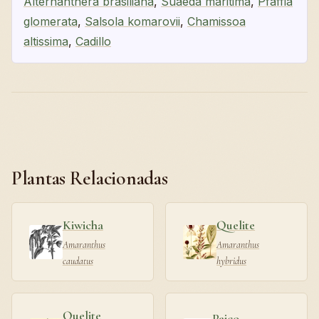
Alternanthera brasiliana
,
Suaeda maritima
,
Pfaffia
glomerata
,
Salsola komarovii
,
Chamissoa
altissima
,
Cadillo
Plantas Relacionadas
Kiwicha
Quelite
Amaranthus
Amaranthus
caudatus
hybridus
Quelite
Paico