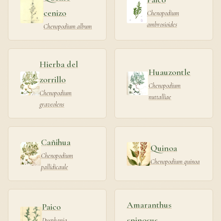
cenizo
Chenopodium
ambrosioides
Chenopodium album
Hierba del
Huauzontle
zorrillo
Chenopodium
Chenopodium
nuttalliae
graveolens
Cañihua
Quinoa
Chenopodium
Chenopodium quinoa
pallidicaule
Amaranthus
Paico
spinosus
Dysphania