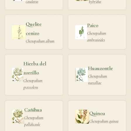
caudatus
hybridus
Quelite
Paico
cenizo
Chenopodium
ambrosioides
Chenopodium album
Hierba del
Huauzontle
zorrillo
Chenopodium
Chenopodium
nuttalliae
graveolens
Cañihua
Quinoa
Chenopodium
Chenopodium quinoa
pallidicaule