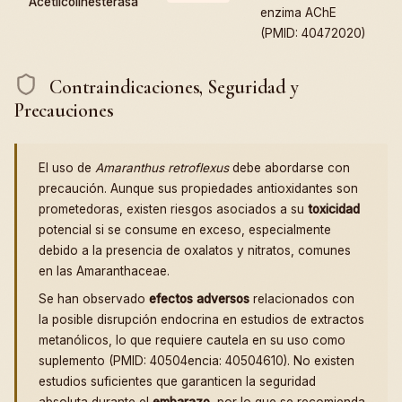
Acetilcolinesterasa
enzima AChE
(PMID: 40472020)
Contraindicaciones, Seguridad y
Precauciones
El uso de
Amaranthus retroflexus
debe abordarse con
precaución. Aunque sus propiedades antioxidantes son
prometedoras, existen riesgos asociados a su
toxicidad
potencial si se consume en exceso, especialmente
debido a la presencia de oxalatos y nitratos, comunes
en las Amaranthaceae.
Se han observado
efectos adversos
relacionados con
la posible disrupción endocrina en estudios de extractos
metanólicos, lo que requiere cautela en su uso como
suplemento (PMID: 40504encia: 40504610). No existen
estudios suficientes que garanticen la seguridad
absoluta durante el
embarazo
, por lo que se recomienda