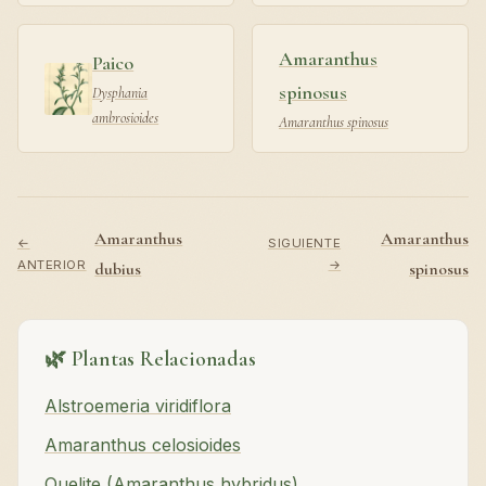
Amaranthus
Paico
spinosus
Dysphania
ambrosioides
Amaranthus spinosus
Amaranthus
Amaranthus
←
SIGUIENTE
ANTERIOR
→
dubius
spinosus
🌿 Plantas Relacionadas
Alstroemeria viridiflora
Amaranthus celosioides
Quelite (Amaranthus hybridus)