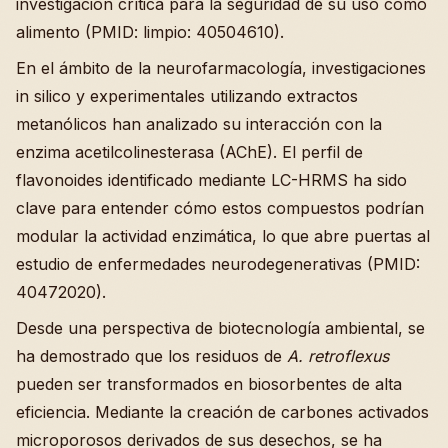
investigación crítica para la seguridad de su uso como
alimento (PMID: limpio: 40504610).
En el ámbito de la neurofarmacología, investigaciones
in silico y experimentales utilizando extractos
metanólicos han analizado su interacción con la
enzima acetilcolinesterasa (AChE). El perfil de
flavonoides identificado mediante LC-HRMS ha sido
clave para entender cómo estos compuestos podrían
modular la actividad enzimática, lo que abre puertas al
estudio de enfermedades neurodegenerativas (PMID:
40472020).
Desde una perspectiva de biotecnología ambiental, se
ha demostrado que los residuos de
A. retroflexus
pueden ser transformados en biosorbentes de alta
eficiencia. Mediante la creación de carbones activados
microporosos derivados de sus desechos, se ha