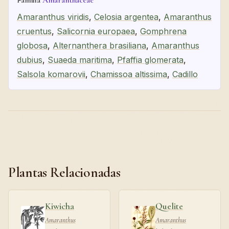
Amaranthus viridis
,
Celosia argentea
,
Amaranthus
cruentus
,
Salicornia europaea
,
Gomphrena
globosa
,
Alternanthera brasiliana
,
Amaranthus
dubius
,
Suaeda maritima
,
Pfaffia glomerata
,
Salsola komarovii
,
Chamissoa altissima
,
Cadillo
Plantas Relacionadas
Kiwicha
Quelite
Amaranthus
Amaranthus