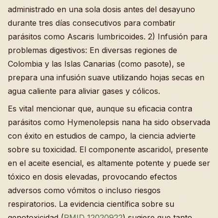
administrado en una sola dosis antes del desayuno
durante tres días consecutivos para combatir
parásitos como Ascaris lumbricoides. 2) Infusión para
problemas digestivos: En diversas regiones de
Colombia y las Islas Canarias (como pasote), se
prepara una infusión suave utilizando hojas secas en
agua caliente para aliviar gases y cólicos.
Es vital mencionar que, aunque su eficacia contra
parásitos como Hymenolepsis nana ha sido observada
con éxito en estudios de campo, la ciencia advierte
sobre su toxicidad. El componente ascaridol, presente
en el aceite esencial, es altamente potente y puede ser
tóxico en dosis elevadas, provocando efectos
adversos como vómitos o incluso riesgos
respiratorios. La evidencia científica sobre su
genotoxicidad (
PMID 12020922
) sugiere que tanto