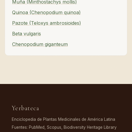
Muña (Minthostachys mollis)
Quinoa (Chenopodium quinoa)
Pazote (Teloxys ambrosioides)
Beta vulgaris
Chenopodium giganteum
Yerbateca
Enciclopedia de Plantas Medicinales de América Latina
Fuentes: PubMed, Scopus, Biodiversity Heritage Library