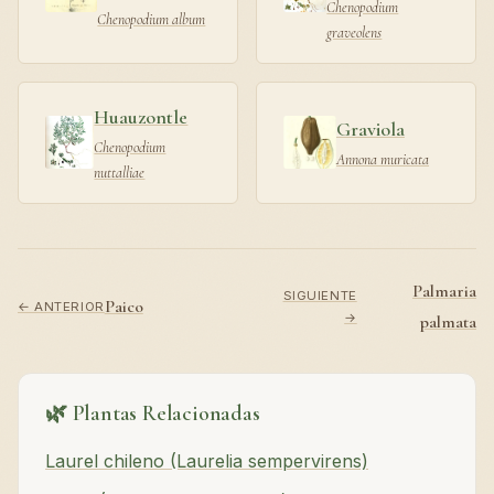
Chenopodium
Chenopodium album
graveolens
Huauzontle
Graviola
Chenopodium
Annona muricata
nuttalliae
Palmaria
SIGUIENTE
Paico
← ANTERIOR
→
palmata
🌿 Plantas Relacionadas
Laurel chileno (Laurelia sempervirens)