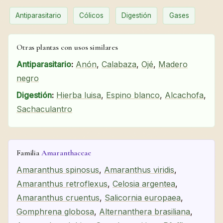
Antiparasitario
Cólicos
Digestión
Gases
Otras plantas con usos similares
Antiparasitario
:
Anón
,
Calabaza
,
Ojé
,
Madero
negro
Digestión
:
Hierba luisa
,
Espino blanco
,
Alcachofa
,
Sachaculantro
Familia
Amaranthaceae
Amaranthus spinosus
,
Amaranthus viridis
,
Amaranthus retroflexus
,
Celosia argentea
,
Amaranthus cruentus
,
Salicornia europaea
,
Gomphrena globosa
,
Alternanthera brasiliana
,