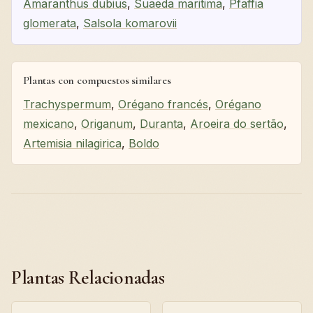
Amaranthus dubius
,
Suaeda maritima
,
Pfaffia
glomerata
,
Salsola komarovii
Plantas con compuestos similares
Trachyspermum
,
Orégano francés
,
Orégano
mexicano
,
Origanum
,
Duranta
,
Aroeira do sertão
,
Artemisia nilagirica
,
Boldo
Plantas Relacionadas