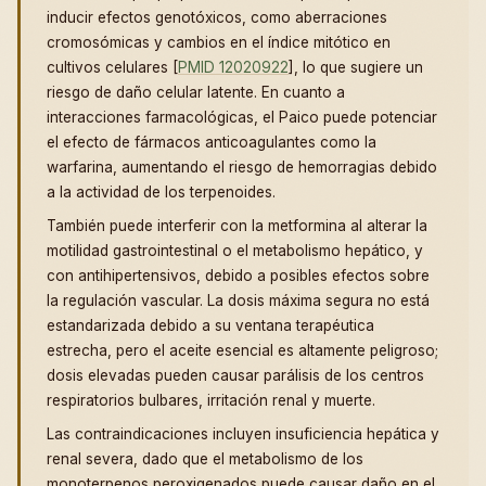
inducir efectos genotóxicos, como aberraciones
cromosómicas y cambios en el índice mitótico en
cultivos celulares [
PMID 12020922
], lo que sugiere un
riesgo de daño celular latente. En cuanto a
interacciones farmacológicas, el Paico puede potenciar
el efecto de fármacos anticoagulantes como la
warfarina, aumentando el riesgo de hemorragias debido
a la actividad de los terpenoides.
También puede interferir con la metformina al alterar la
motilidad gastrointestinal o el metabolismo hepático, y
con antihipertensivos, debido a posibles efectos sobre
la regulación vascular. La dosis máxima segura no está
estandarizada debido a su ventana terapéutica
estrecha, pero el aceite esencial es altamente peligroso;
dosis elevadas pueden causar parálisis de los centros
respiratorios bulbares, irritación renal y muerte.
Las contraindicaciones incluyen insuficiencia hepática y
renal severa, dado que el metabolismo de los
monoterpenos peroxigenados puede causar daño en el