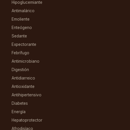
Hipoglucemiante
Antimalárico
Emoliente
Enteógeno
Sedante
Expectorante
Febrífugo
Antimicrobiano
Digestión
Antidiarreico
Antioxidante
Antihipertensivo
Diabetes
Energía
Hepatoprotector
Afrodisíaco