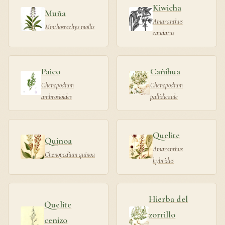
Kiwicha
Muña
Amaranthus
Minthostachys mollis
caudatus
Paico
Cañihua
Chenopodium
Chenopodium
ambrosioides
pallidicaule
Quelite
Quinoa
Amaranthus
Chenopodium quinoa
hybridus
Hierba del
Quelite
zorrillo
cenizo