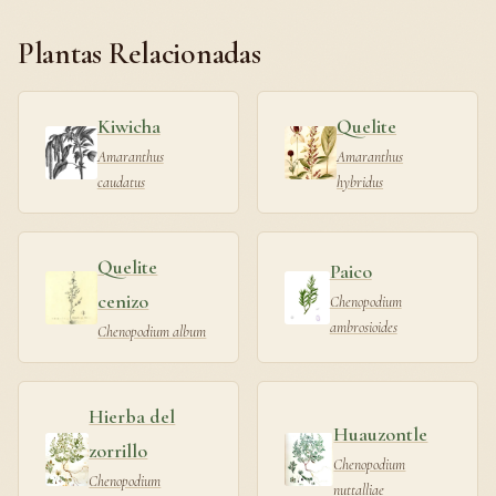
Plantas Relacionadas
Kiwicha
Quelite
Amaranthus
Amaranthus
caudatus
hybridus
Quelite
Paico
cenizo
Chenopodium
ambrosioides
Chenopodium album
Hierba del
Huauzontle
zorrillo
Chenopodium
Chenopodium
nuttalliae