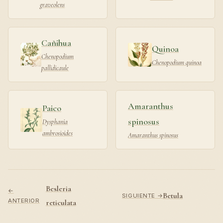
graveolens
Cañihua
Quinoa
Chenopodium
Chenopodium quinoa
pallidicaule
Amaranthus
Paico
spinosus
Dysphania
ambrosioides
Amaranthus spinosus
Besleria
←
Betula
SIGUIENTE →
ANTERIOR
reticulata