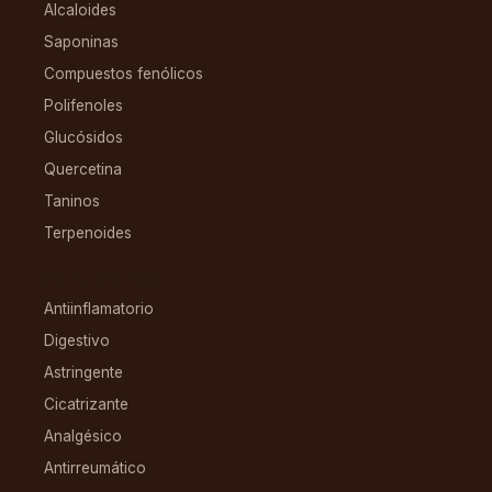
Alcaloides
Saponinas
Compuestos fenólicos
Polifenoles
Glucósidos
Quercetina
Taninos
Terpenoides
CONDICIONES
Antiinflamatorio
Digestivo
Astringente
Cicatrizante
Analgésico
Antirreumático