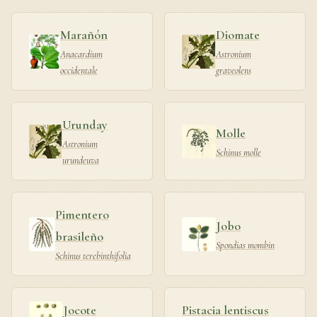
Marañón
Diomate
Anacardium
Astronium
occidentale
graveolens
Urunday
Molle
Astronium
Schinus molle
urundeuva
Pimentero
Jobo
brasileño
Spondias mombin
Schinus terebinthifolia
Jocote
Pistacia lentiscus