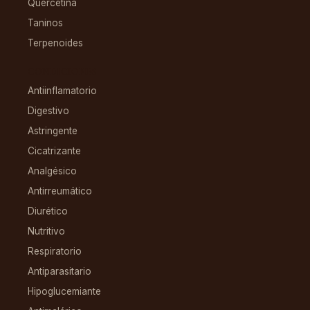
Quercetina
Taninos
Terpenoides
CONDICIONES
Antiinflamatorio
Digestivo
Astringente
Cicatrizante
Analgésico
Antirreumático
Diurético
Nutritivo
Respiratorio
Antiparasitario
Hipoglucemiante