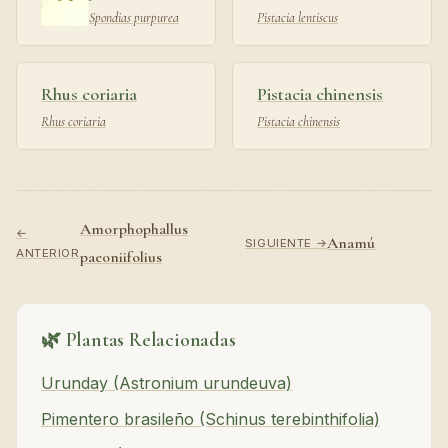
Spondias purpurea
Pistacia lentiscus
Rhus coriaria
Pistacia chinensis
Rhus coriaria
Pistacia chinensis
Amorphophallus
←
Anamú
SIGUIENTE →
ANTERIOR
paeoniifolius
🌿 Plantas Relacionadas
Urunday (Astronium urundeuva)
Pimentero brasileño (Schinus terebinthifolia)