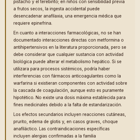
pistacho y el terebinto; en niños con sensibilidad previa
a frutos secos, la ingesta accidental puede
desencadenar anafilaxia, una emergencia médica que
requiere epinefrina.
En cuanto a interacciones farmacológicas, no se han
documentado interacciones directas con metformina o
antihipertensivos en la literatura proporcionada, pero se
debe considerar que cualquier sustancia con actividad
biológica puede alterar el metabolismo hepático. Si se
utilizara para procesos sistémicos, podría haber
interferencias con fármacos anticoagulantes como la
warfarina si existieran componentes con actividad sobre
la cascada de coagulación, aunque esto es puramente
hipotético. No existe una dosis máxima establecida para
fines medicinales debido a la falta de estandarización.
Los efectos secundarios incluyen reacciones cutáneas,
prurito, edema de glotis y, en casos graves, choque
anafiláctico. Las contraindicaciones específicas
incluyen alergias confirmadas a la familia