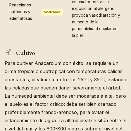
inflamatorios tras la
Reacciones
exposición al alérgeno
cutáneas y
Moderada
provoca vasodilatación y
edematosas
aumento de la
permeabilidad capilar en
la piel.
Cultivo
Para cultivar Anacardium con éxito, se requiere un
clima tropical o subtropical con temperaturas cálidas
constantes, idealmente entre los 25°C y 35°C, evitando
las heladas que pueden dañar severamente el árbol.
La humedad ambiental debe ser moderada a alta, pero
el suelo es el factor crítico: debe ser bien drenado,
preferiblemente franco-arenoso, para evitar el
estancamiento de agua. La altitud ideal se sitúa entre el
nivel del mar y los 600-800 metros sobre el nivel del