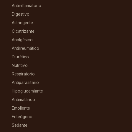
Antiinflamatorio
Digestivo
Astringente
Cicatrizante
Analgésico
Antirreumático
Diurético
Nutritivo
Respiratorio
Antiparasitario
Hipoglucemiante
Antimalárico
Emoliente
Enteógeno
Sedante