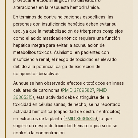
provocar efectos sinérgicos no deseados o
alteraciones en la respuesta hemodinámica.
En términos de contraindicaciones específicas, las
personas con insuficiencia hepática deben evitar su
uso, ya que la metabolización de triterpenos complejos
como el ácido masticadienónico requiere una función
hepática íntegra para evitar la acumulación de
metabolitos tóxicos. Asimismo, en pacientes con
insuficiencia renal, el riesgo de toxicidad es elevado
debido a la potencial carga de excreción de
compuestos bioactivos.
Aunque se han observado efectos citotóxicos en líneas
celulares de carcinoma (
PMID 37695827
,
PMID
36365315
), esta actividad debe distinguirse de la
toxicidad en células sanas; de hecho, se ha reportado
actividad hemolítica (capacidad de destruir eritrocitos)
en extractos de la planta (
PMID 36365315
), lo que
sugiere un riesgo de toxicidad hematológica si no se
controla la concentración.