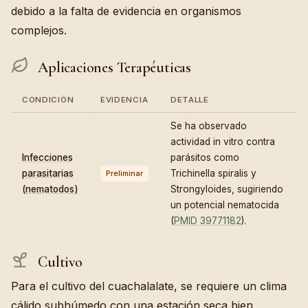
debido a la falta de evidencia en organismos
complejos.
Aplicaciones Terapéuticas
CONDICIÓN
EVIDENCIA
DETALLE
Se ha observado
actividad in vitro contra
Infecciones
parásitos como
parasitarias
Trichinella spiralis y
Preliminar
(nematodos)
Strongyloides, sugiriendo
un potencial nematocida
(
PMID 39771182
).
Cultivo
Para el cultivo del cuachalalate, se requiere un clima
cálido subhúmedo con una estación seca bien