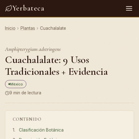
Yerbateca
Inicio
›
Plantas
›
Cuachalalate
Amphipterygium adstringens
Cuachalalate: 9 Usos
Tradicionales + Evidencia
México
9 min de lectura
CONTENIDO
Clasificación Botánica