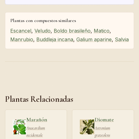
Plantas con compuestos similares
Escancel
,
Veludo
,
Boldo brasileño
,
Matico
,
Manrubio
,
Buddleja incana
,
Galium aparine
,
Salvia
Plantas Relacionadas
Marañón
Diomate
Anacardium
Astronium
occidentale
graveolens