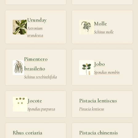
Urunday
Molle
Astronium
Schinus molle
urundeuva
Pimentero
Jobo
brasileño
Spondias mombin
Schinus terebinthifolia
Jocote
Pistacia lentiscus
Spondias purpurea
Pistacia lentiscus
Rhus coriaria
Pistacia chinensis