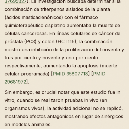
37695827
). La investigación buscaba determinar si la
combinación de triterpenos aislados de la planta
(ácidos masticadienónicos) con el fármaco
quimioterapéutico cisplatino aumentaba la muerte de
células cancerosas. En líneas celulares de cáncer de
próstata (PC3) y colon (HCT116), la combinación
mostró una inhibición de la proliferación del noventa y
tres por ciento y noventa y uno por ciento
respectivamente, aumentando la apoptosis (muerte
celular programada) [
PMID 35807718
] [
PMID
29681972
].
Sin embargo, es crucial notar que este estudio fue in
vitro; cuando se realizaron pruebas in vivo (en
organismos vivos), la actividad adicional no se replicó,
mostrando efectos antagónicos en lugar de sinérgicos
en modelos animales.