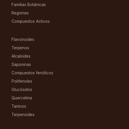
Familias Botánicas
Regiones
Compuestos Activos
COMPUESTOS
Flavonoides
Terpenos
Alcaloides
Saponinas
Compuestos fenólicos
Polifenoles
Glucósidos
Quercetina
Taninos
Terpenoides
CONDICIONES