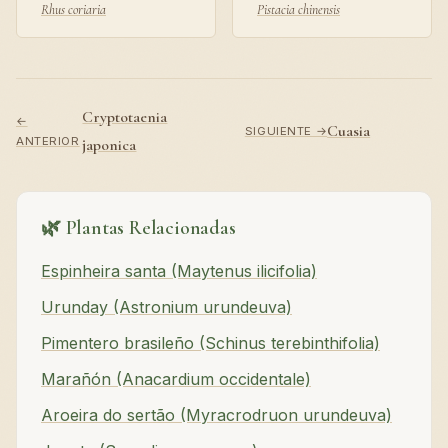
Rhus coriaria
Pistacia chinensis
Cryptotaenia
←
Cuasia
SIGUIENTE →
ANTERIOR
japonica
🌿 Plantas Relacionadas
Espinheira santa (Maytenus ilicifolia)
Urunday (Astronium urundeuva)
Pimentero brasileño (Schinus terebinthifolia)
Marañón (Anacardium occidentale)
Aroeira do sertão (Myracrodruon urundeuva)