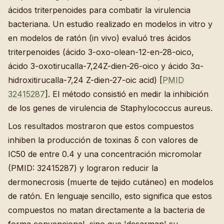
ácidos triterpenoides para combatir la virulencia
bacteriana. Un estudio realizado en modelos in vitro y
en modelos de ratón (in vivo) evaluó tres ácidos
triterpenoides (ácido 3-oxo-olean-12-en-28-oico,
ácido 3-oxotirucalla-7,24Z-dien-26-oico y ácido 3α-
hidroxitirucalla-7,24 Z-dien-27-oic acid) [
PMID
32415287
]. El método consistió en medir la inhibición
de los genes de virulencia de Staphylococcus aureus.
Los resultados mostraron que estos compuestos
inhiben la producción de toxinas δ con valores de
IC50 de entre 0.4 y una concentración micromolar
(PMID: 32415287) y lograron reducir la
dermonecrosis (muerte de tejido cutáneo) en modelos
de ratón. En lenguaje sencillo, esto significa que estos
compuestos no matan directamente a la bacteria de
forma convencional, sino que 'desarman' su