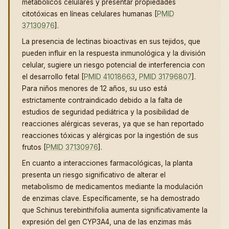
metabólicos celulares y presentar propiedades
citotóxicas en líneas celulares humanas [
PMID
37130976
].
La presencia de lectinas bioactivas en sus tejidos, que
pueden influir en la respuesta inmunológica y la división
celular, sugiere un riesgo potencial de interferencia con
el desarrollo fetal [
PMID 41018663
,
PMID 31796807
].
Para niños menores de 12 años, su uso está
estrictamente contraindicado debido a la falta de
estudios de seguridad pediátrica y la posibilidad de
reacciones alérgicas severas, ya que se han reportado
reacciones tóxicas y alérgicas por la ingestión de sus
frutos [
PMID 37130976
].
En cuanto a interacciones farmacológicas, la planta
presenta un riesgo significativo de alterar el
metabolismo de medicamentos mediante la modulación
de enzimas clave. Específicamente, se ha demostrado
que Schinus terebinthifolia aumenta significativamente la
expresión del gen CYP3A4, una de las enzimas más