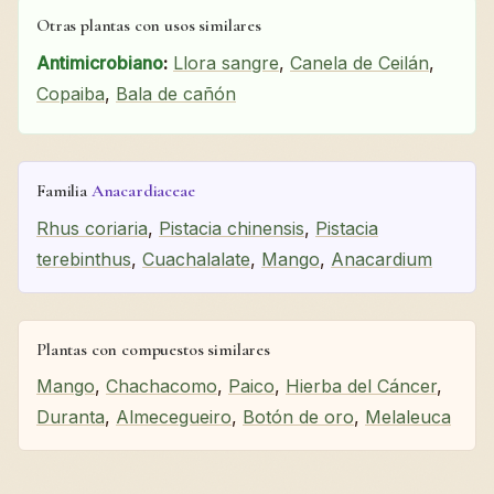
Otras plantas con usos similares
Antimicrobiano
:
Llora sangre
,
Canela de Ceilán
,
Copaiba
,
Bala de cañón
Familia
Anacardiaceae
Rhus coriaria
,
Pistacia chinensis
,
Pistacia
terebinthus
,
Cuachalalate
,
Mango
,
Anacardium
Plantas con compuestos similares
Mango
,
Chachacomo
,
Paico
,
Hierba del Cáncer
,
Duranta
,
Almecegueiro
,
Botón de oro
,
Melaleuca