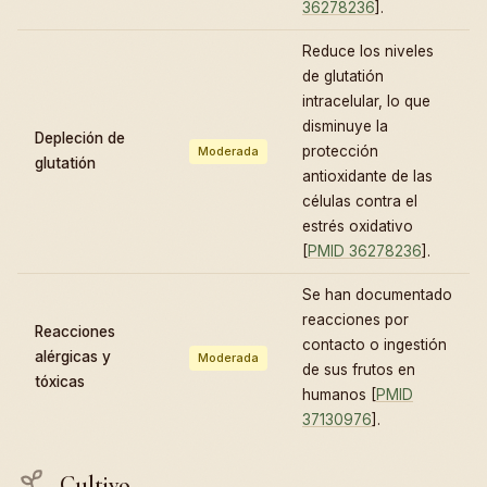
36278236
].
Reduce los niveles
de glutatión
intracelular, lo que
disminuye la
Depleción de
protección
Moderada
glutatión
antioxidante de las
células contra el
estrés oxidativo
[
PMID 36278236
].
Se han documentado
reacciones por
Reacciones
contacto o ingestión
alérgicas y
Moderada
de sus frutos en
tóxicas
humanos [
PMID
37130976
].
Cultivo