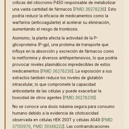
críticas del citocromo P450 responsable de metabolizar
una vasta cantidad de fármacos [
PMID 36278236
]. Esto
podría reducir la eficacia de medicamentos como la
warfarina (anticoagulante) al acelerar su eliminación,
aumentando el riesgo de trombosis.
Asimismo, la planta afecta la actividad de la P-
glicoproteína (P-gp), una proteína de transporte que
influye en la absorción y excreción de fármacos como
la metformina y diversos antihipertensivos, lo que podría
provocar niveles plasmáticos impredecibles de estos
medicamentos [
PMID 36278236
]. La exposición a sus
extractos también reduce los niveles de glutatión
intracelular, lo que compromete la capacidad
antioxidante de las células y puede exacerbar la
toxicidad de otros agentes [
PMID 36278236
].
No se conoce una dosis máxima segura para consumo
humano debido a la evidencia de citotoxicidad
observada en células HEK 293T y células A549 [
PMID
37130976
,
PMID 39348222
]. Las contraindicaciones