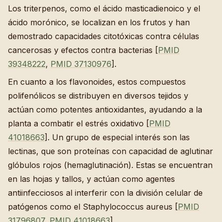
Los triterpenos, como el ácido masticadienoico y el
ácido morónico, se localizan en los frutos y han
demostrado capacidades citotóxicas contra células
cancerosas y efectos contra bacterias [
PMID
39348222
,
PMID 37130976
].
En cuanto a los flavonoides, estos compuestos
polifenólicos se distribuyen en diversos tejidos y
actúan como potentes antioxidantes, ayudando a la
planta a combatir el estrés oxidativo [
PMID
41018663
]. Un grupo de especial interés son las
lectinas, que son proteínas con capacidad de aglutinar
glóbulos rojos (hemaglutinación). Estas se encuentran
en las hojas y tallos, y actúan como agentes
antiinfecciosos al interferir con la división celular de
patógenos como el Staphylococcus aureus [
PMID
31796807
,
PMID 41018663
].