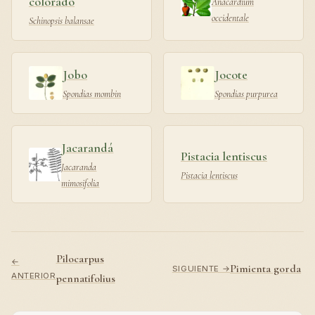
colorado
Anacardium
occidentale
Schinopsis balansae
Jobo
Jocote
Spondias mombin
Spondias purpurea
Jacarandá
Pistacia lentiscus
Jacaranda
Pistacia lentiscus
mimosifolia
Pilocarpus
←
Pimienta gorda
SIGUIENTE →
ANTERIOR
pennatifolius