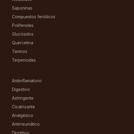
Saponinas
Compuestos fenólicos
Polifenoles
Glucósidos
Quercetina
Taninos
Terpenoides
CONDICIONES
Antiinflamatorio
Digestivo
Astringente
Cicatrizante
Analgésico
Antirreumático
Diurético