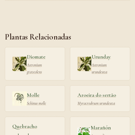
Plantas Relacionadas
Diomate
Urunday
Astronium
Astronium
graveolens
urundeuva
Molle
Aroeira do sertão
Schinus molle
Myracrodruon urundeuva
Quebracho
Marañón