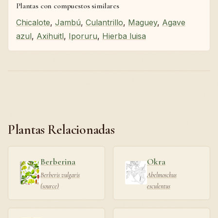
Plantas con compuestos similares
Chicalote
,
Jambú
,
Culantrillo
,
Maguey
,
Agave
azul
,
Axihuitl
,
Iporuru
,
Hierba luisa
Plantas Relacionadas
Berberina
Okra
Berberis vulgaris
Abelmoschus
(source)
esculentus