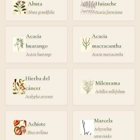
Abuta
Huizache
Abuta grandifolia
Acacia farnesiana
Acacia
Acacia
huarango
macracantha
Acacia huarango
Acacia macracantha
Hierba del
Milenrama
cáncer
Achillea millefolium
Acalypha arvensis
Marcela
Achiote
Achyrocline
Bixa orellana
satureioides