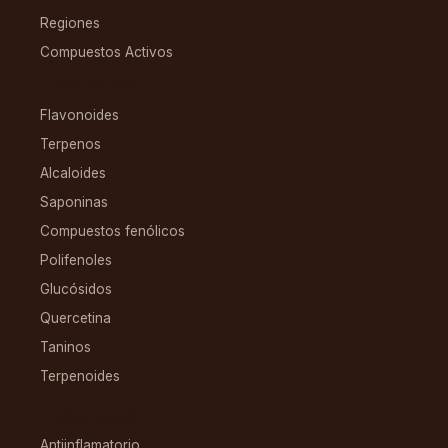
Regiones
Compuestos Activos
COMPUESTOS
Flavonoides
Terpenos
Alcaloides
Saponinas
Compuestos fenólicos
Polifenoles
Glucósidos
Quercetina
Taninos
Terpenoides
CONDICIONES
Antiinflamatorio