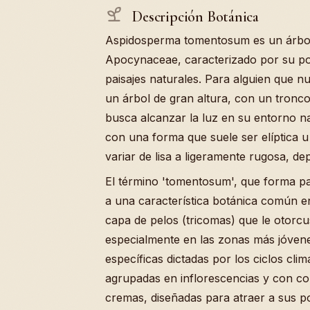
Descripción Botánica
Aspidosperma tomentosum es un árbol 
Apocynaceae, caracterizado por su po
paisajes naturales. Para alguien que n
un árbol de gran altura, con un tronco
busca alcanzar la luz en su entorno na
con una forma que suele ser elíptica 
variar de lisa a ligeramente rugosa, d
El término 'tomentosum', que forma pa
a una característica botánica común e
capa de pelos (tricomas) que le otorcus
especialmente en las zonas más jóvene
específicas dictadas por los ciclos cl
agrupadas en inflorescencias y con co
cremas, diseñadas para atraer a sus po