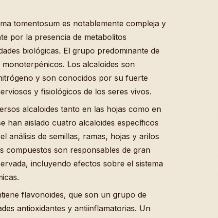
rma tomentosum es notablemente compleja y
te por la presencia de metabolitos
dades biológicas. El grupo predominante de
l monoterpénicos. Los alcaloides son
itrógeno y son conocidos por su fuerte
erviosos y fisiológicos de los seres vivos.
versos alcaloides tanto en las hojas como en
 se han aislado cuatro alcaloides específicos
el análisis de semillas, ramas, hojas y arilos
stos compuestos son responsables de gran
servada, incluyendo efectos sobre el sistema
micas.
ntiene flavonoides, que son un grupo de
es antioxidantes y antiinflamatorias. Un