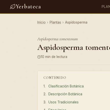
Yerbateca
PLA
Inicio
›
Plantas
›
Aspidosperma
Aspidosperma tomentosum
Aspidosperma tomentos
10 min de lectura
CONTENIDO
Clasificación Botánica
Descripción Botánica
Usos Tradicionales