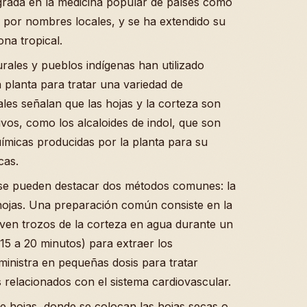
egrada en la medicina popular de países como
 por nombres locales, y se ha extendido su
ona tropical.
rales y pueblos indígenas han utilizado
a planta para tratar una variedad de
ales señalan que las hojas y la corteza son
vos, como los alcaloides de indol, que son
ímicas producidas por la planta para su
cas.
, se pueden destacar dos métodos comunes: la
 hojas. Una preparación común consiste en la
rven trozos de la corteza en agua durante un
5 a 20 minutos) para extraer los
inistra en pequeñas dosis para tratar
 relacionados con el sistema cardiovascular.
de hojas, donde se colocan las hojas secas o