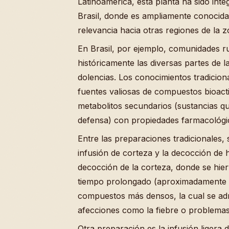
Latinoamérica, esta planta ha sido int
Brasil, donde es ampliamente conocida
relevancia hacia otras regiones de la z
En Brasil, por ejemplo, comunidades ru
históricamente las diversas partes de l
dolencias. Los conocimientos tradicion
fuentes valiosas de compuestos bioacti
metabolitos secundarios (sustancias qu
defensa) con propiedades farmacológi
Entre las preparaciones tradicionales
infusión de corteza y la decocción de
decocción de la corteza, donde se hie
tiempo prolongado (aproximadamente 1
compuestos más densos, la cual se adm
afecciones como la fiebre o problemas
Otra preparación es la infusión ligera 