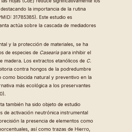
las hojas (CdE) reduce significativamente los
destacando la importancia de la rutina
(PMID: 31785385). Este estudio es
anta actúa sobre la cascada de mediadores
tal y la protección de materiales, se ha
tos de especies de
Casearia
para inhibir el
e madera. Los extractos etanólicos de
C.
bitoria contra hongos de la podredumbre
o como biocida natural y preventivo en la
ernativa más ecológica a los preservantes
0).
ta también ha sido objeto de estudio
sis de activación neutrónica instrumental
 precisión la presencia de elementos como
porcentuales, así como trazas de Hierro,