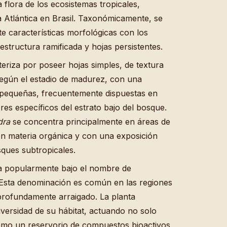
 flora de los ecosistemas tropicales,
a Atlántica en Brasil. Taxonómicamente, se
e características morfológicas con los
structura ramificada y hojas persistentes.
eriza por poseer hojas simples, de textura
egún el estadio de madurez, con una
n pequeñas, frecuentemente dispuestas en
res específicos del estrato bajo del bosque.
dra
se concentra principalmente en áreas de
en materia orgánica y con una exposición
sques subtropicales.
da popularmente bajo el nombre de
sta denominación es común en las regiones
 profundamente arraigado. La planta
versidad de su hábitat, actuando no solo
mo un reservorio de compuestos bioactivos