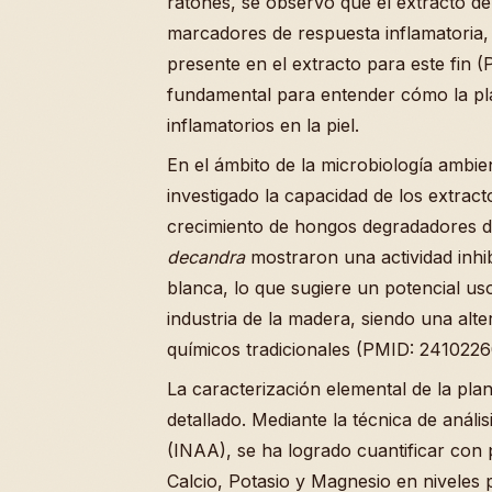
ratones, se observó que el extracto de 
marcadores de respuesta inflamatoria, 
presente en el extracto para este fin 
fundamental para entender cómo la pl
inflamatorios en la piel.
En el ámbito de la microbiología ambien
investigado la capacidad de los extrac
crecimiento de hongos degradadores d
decandra
mostraron una actividad inhi
blanca, lo que sugiere un potencial us
industria de la madera, siendo una alt
químicos tradicionales (PMID: 2410226
La caracterización elemental de la plan
detallado. Mediante la técnica de análi
(INAA), se ha logrado cuantificar con
Calcio, Potasio y Magnesio en niveles 