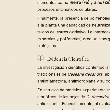
elementos como
Hierro (Fe)
y
Zinc (Zn
procesos enzimáticos celulares.
Finalmente, la presencia de polifenole
a la planta una capacidad de neutraliza
tejidos del estrés oxidativo. La intera
minerales y polifenoles) crea un siner
biológicos.
Evidencia Científica
La investigación científica contempor
tradicionales de
Casearia decandra
, ap
antiinflamatoria, antimicrobiana y su 
En estudios de modelos experimentales
etanólicos de las hojas de
C. decandra
antioxidante. Específicamente, al eval