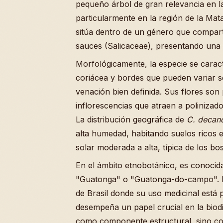
pequeño árbol de gran relevancia en la
particularmente en la región de la Mat
sitúa dentro de un género que compart
sauces (Salicaceae), presentando una e
Morfológicamente, la especie se caract
coriácea y bordes que pueden variar s
venación bien definida. Sus flores so
inflorescencias que atraen a polinizado
La distribución geográfica de
C. decan
alta humedad, habitando suelos ricos 
solar moderada a alta, típica de los bo
En el ámbito etnobotánico, es conoci
"Guatonga" o "Guatonga-do-campo". E
de Brasil donde su uso medicinal está
desempeña un papel crucial en la biodi
como componente estructural, sino co