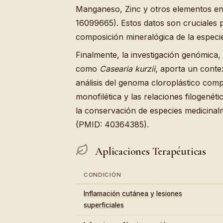
Manganeso, Zinc y otros elementos e
16099665). Estos datos son cruciales pa
composición mineralógica de la especi
Finalmente, la investigación genómica
como
Casearia kurzii
, aporta un contex
análisis del genoma cloroplástico com
monofilética y las relaciones filogenét
la conservación de especies medicina
(PMID: 40364385).
Aplicaciones Terapéuticas
CONDICIÓN
Inflamación cutánea y lesiones
superficiales