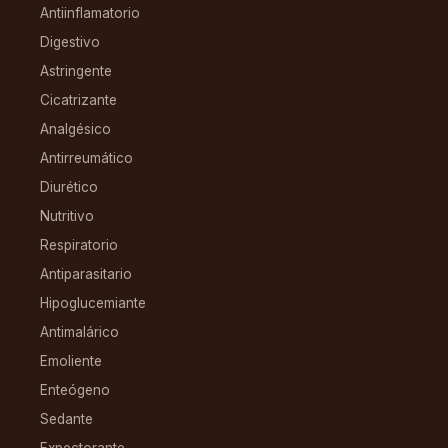
Antiinflamatorio
Digestivo
Astringente
Cicatrizante
Analgésico
Antirreumático
Diurético
Nutritivo
Respiratorio
Antiparasitario
Hipoglucemiante
Antimalárico
Emoliente
Enteógeno
Sedante