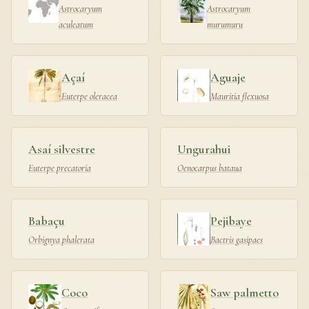
Astrocaryum
Astrocaryum
aculeatum
murumuru
Açaí
Aguaje
Euterpe oleracea
Mauritia flexuosa
Asaí silvestre
Ungurahui
Euterpe precatoria
Oenocarpus bataua
Babaçu
Pejibaye
Orbignya phalerata
Bactris gasipaes
Coco
Saw palmetto