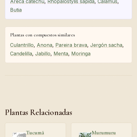
Areca catechu
,
Rhopalostylis sapida
,
Calamus
,
Butia
Plantas con compuestos similares
Culantrillo
,
Anona
,
Pareira brava
,
Jergón sacha
,
Candelilla
,
Jabillo
,
Menta
,
Moringa
Plantas Relacionadas
Tucumã
Murumuru