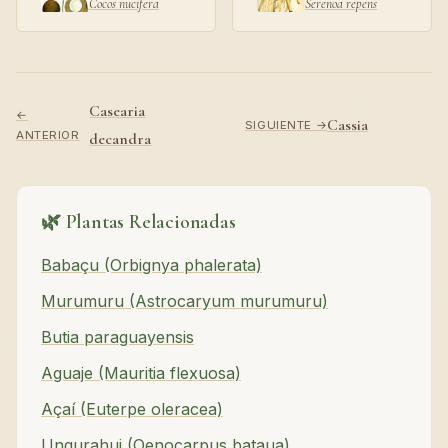
Cocos nucifera
Serenoa repens
Casearia
←
Cassia
SIGUIENTE →
ANTERIOR
decandra
🌿 Plantas Relacionadas
Babaçu (Orbignya phalerata)
Murumuru (Astrocaryum murumuru)
Butia paraguayensis
Aguaje (Mauritia flexuosa)
Açaí (Euterpe oleracea)
Ungurahui (Oenocarpus bataua)