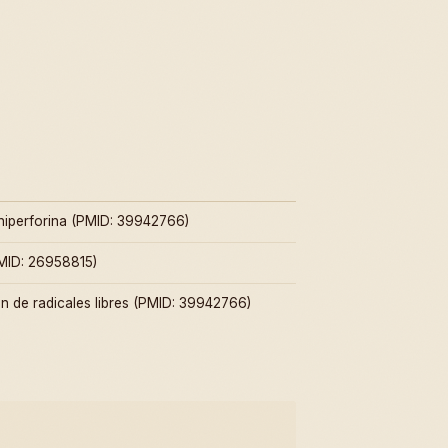
hiperforina (PMID: 39942766)
PMID: 26958815)
ón de radicales libres (PMID: 39942766)