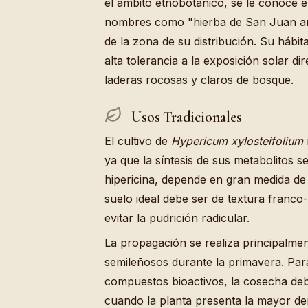
el ámbito etnobotánico, se le conoce e
nombres como "hierba de San Juan arb
de la zona de su distribución. Su hábi
alta tolerancia a la exposición solar di
laderas rocosas y claros de bosque.
Usos Tradicionales
El cultivo de
Hypericum xylosteifolium
ya que la síntesis de sus metabolitos 
hipericina, depende en gran medida de l
suelo ideal debe ser de textura franc
evitar la pudrición radicular.
La propagación se realiza principalmen
semileñosos durante la primavera. Par
compuestos bioactivos, la cosecha debe
cuando la planta presenta la mayor den