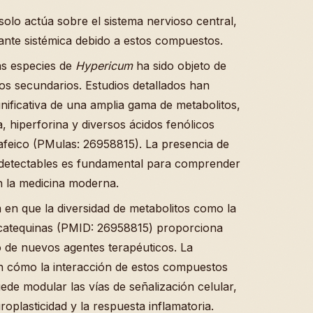
solo actúa sobre el sistema nervioso central,
ante sistémica debido a estos compuestos.
las especies de
Hypericum
ha sido objeto de
tos secundarios. Estudios detallados han
gnificativa de una amplia gama de metabolitos,
, hiperforina y diversos ácidos fenólicos
cafeico (PMulas: 26958815). La presencia de
 detectables es fundamental para comprender
en la medicina moderna.
a en que la diversidad de metabolitos como la
e catequinas (PMID: 26958815) proporciona
o de nuevos agentes terapéuticos. La
 en cómo la interacción de estos compuestos
uede modular las vías de señalización celular,
oplasticidad y la respuesta inflamatoria.