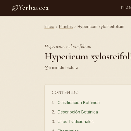
Yerbateca
PLA
Inicio
›
Plantas
›
Hypericum xylosteifolium
Hypericum xylosteifolium
Hypericum xylosteifoli
5 min de lectura
CONTENIDO
Clasificación Botánica
Descripción Botánica
Usos Tradicionales