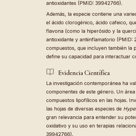
antioxidantes (PMID: 39942766).
Además, la especie contiene una varie
el ácido clorogénico, ácido cafeico, que
flavona (como la hiperósido y la querci
antioxidante y antiinflamatorio (PMID:
compuestos, que incluyen también la p
define su capacidad para interactuar c
Evidencia Científica
La investigación contemporánea ha val
componentes de este género. Un área d
compuestos lipofílicos en las hojas. I
las hojas de diversas especies de
Hype
gran relevancia para entender su poten
oxidativo y su uso en terapias relacio
39942766).