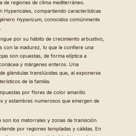
a de regiones de clima mediterráneo.
n Hypericales, compartiendo características
 género
Hypericum
, conocidos comúnmente
.
ingue por su hábito de crecimiento arbustivo,
s con la madurez, lo que le confiere una
ojas son opuestas, de forma elíptica a
 coriácea y márgenes enteros. Una
a de glándulas translúcidas que, al exponerse
rísticos de la familia.
mpuestas por flores de color amarillo
ntes y estambres numerosos que emergen de
 son los matorrales y zonas de transición
xtiende por regiones templadas y cálidas. En