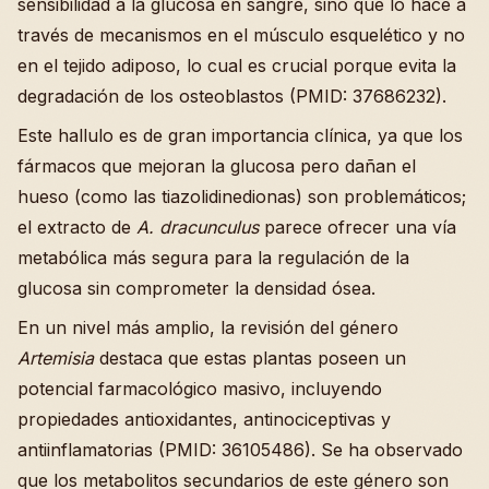
sensibilidad a la glucosa en sangre, sino que lo hace a
través de mecanismos en el músculo esquelético y no
en el tejido adiposo, lo cual es crucial porque evita la
degradación de los osteoblastos (PMID: 37686232).
Este hallulo es de gran importancia clínica, ya que los
fármacos que mejoran la glucosa pero dañan el
hueso (como las tiazolidinedionas) son problemáticos;
el extracto de
A. dracunculus
parece ofrecer una vía
metabólica más segura para la regulación de la
glucosa sin comprometer la densidad ósea.
En un nivel más amplio, la revisión del género
Artemisia
destaca que estas plantas poseen un
potencial farmacológico masivo, incluyendo
propiedades antioxidantes, antinociceptivas y
antiinflamatorias (PMID: 36105486). Se ha observado
que los metabolitos secundarios de este género son