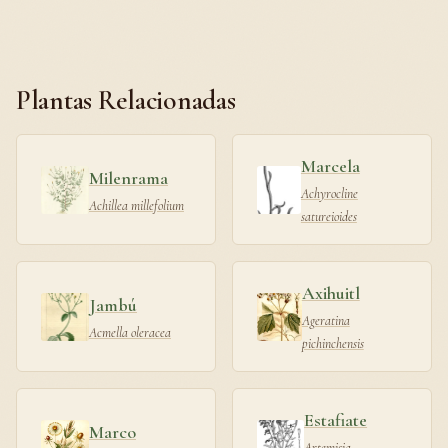
Plantas Relacionadas
Marcela
Milenrama
Achyrocline
Achillea millefolium
satureioides
Axihuitl
Jambú
Ageratina
Acmella oleracea
pichinchensis
Estafiate
Marco
Artemisia