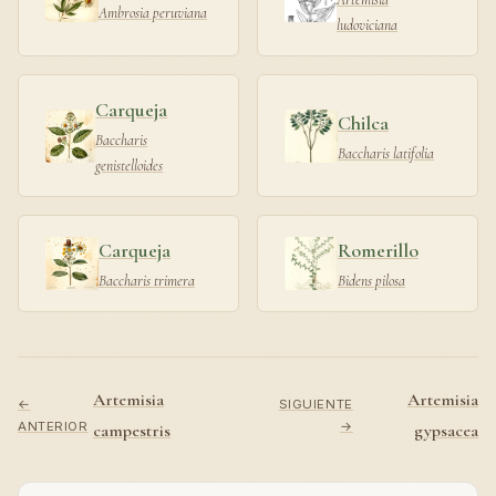
Ambrosia peruviana
ludoviciana
Carqueja
Chilca
Baccharis
Baccharis latifolia
genistelloides
Carqueja
Romerillo
Baccharis trimera
Bidens pilosa
Artemisia
Artemisia
←
SIGUIENTE
ANTERIOR
→
campestris
gypsacea