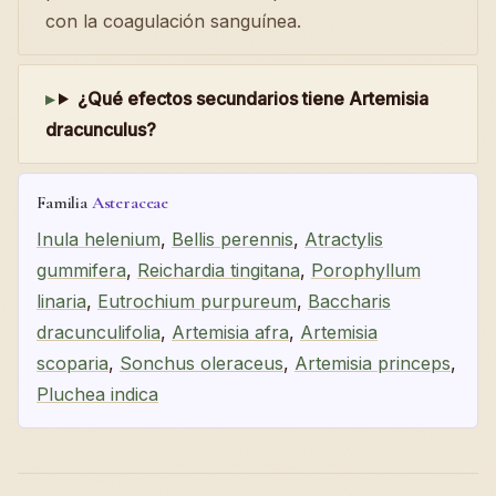
con la coagulación sanguínea.
¿Qué efectos secundarios tiene Artemisia
dracunculus?
Familia
Asteraceae
Inula helenium
,
Bellis perennis
,
Atractylis
gummifera
,
Reichardia tingitana
,
Porophyllum
linaria
,
Eutrochium purpureum
,
Baccharis
dracunculifolia
,
Artemisia afra
,
Artemisia
scoparia
,
Sonchus oleraceus
,
Artemisia princeps
,
Pluchea indica