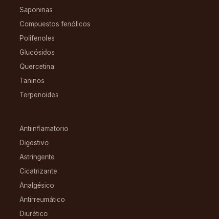
Saponinas
Compuestos fenólicos
Polifenoles
Glucósidos
Quercetina
Taninos
Terpenoides
CONDICIONES
Antiinflamatorio
Digestivo
Astringente
Cicatrizante
Analgésico
Antirreumático
Diurético