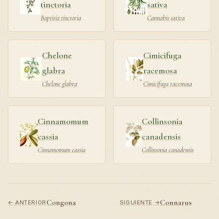
tinctoria
sativa
Baptisia tinctoria
Cannabis sativa
Chelone
Cimicifuga
glabra
racemosa
Chelone glabra
Cimicifuga racemosa
Cinnamomum
Collinsonia
cassia
canadensis
Cinnamomum cassia
Collinsonia canadensis
Congona
Connarus
← ANTERIOR
SIGUIENTE →