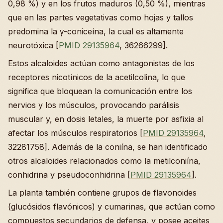
0,98 %) y en los frutos maduros (0,50 %), mientras
que en las partes vegetativas como hojas y tallos
predomina la γ-coniceína, la cual es altamente
neurotóxica [
PMID 29135964
, 36266299].
Estos alcaloides actúan como antagonistas de los
receptores nicotínicos de la acetilcolina, lo que
significa que bloquean la comunicación entre los
nervios y los músculos, provocando parálisis
muscular y, en dosis letales, la muerte por asfixia al
afectar los músculos respiratorios [
PMID 29135964
,
32281758]. Además de la coniína, se han identificado
otros alcaloides relacionados como la metilconiína,
conhidrina y pseudoconhidrina [
PMID 29135964
].
La planta también contiene grupos de flavonoides
(glucósidos flavónicos) y cumarinas, que actúan como
compuestos secundarios de defensa, y posee aceites