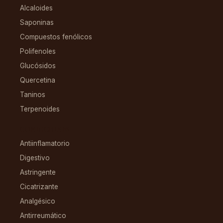
Alcaloides
Saponinas
Compuestos fenólicos
Polifenoles
Glucósidos
Quercetina
Taninos
Terpenoides
CONDICIONES
Antiinflamatorio
Digestivo
Astringente
Cicatrizante
Analgésico
Antirreumático