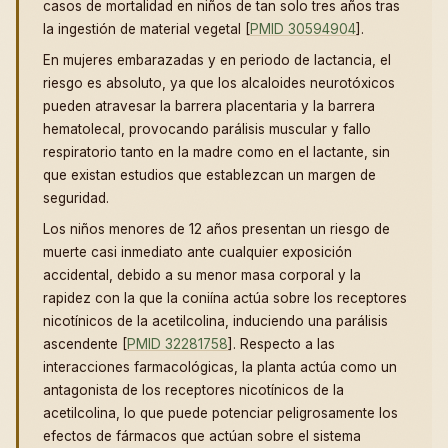
casos de mortalidad en niños de tan solo tres años tras
la ingestión de material vegetal [
PMID 30594904
].
En mujeres embarazadas y en periodo de lactancia, el
riesgo es absoluto, ya que los alcaloides neurotóxicos
pueden atravesar la barrera placentaria y la barrera
hematolecal, provocando parálisis muscular y fallo
respiratorio tanto en la madre como en el lactante, sin
que existan estudios que establezcan un margen de
seguridad.
Los niños menores de 12 años presentan un riesgo de
muerte casi inmediato ante cualquier exposición
accidental, debido a su menor masa corporal y la
rapidez con la que la coniína actúa sobre los receptores
nicotínicos de la acetilcolina, induciendo una parálisis
ascendente [
PMID 32281758
]. Respecto a las
interacciones farmacológicas, la planta actúa como un
antagonista de los receptores nicotínicos de la
acetilcolina, lo que puede potenciar peligrosamente los
efectos de fármacos que actúan sobre el sistema