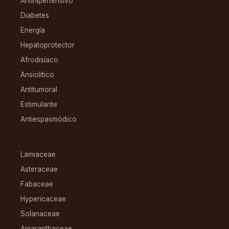
Antihipertensivo
Diabetes
Energía
Hepatoprotector
Afrodisíaco
Ansiolítico
Antitumoral
Estimulante
Antiespasmódico
FAMILIAS
Lamiaceae
Asteraceae
Fabaceae
Hypericaceae
Solanaceae
Amaranthaceae