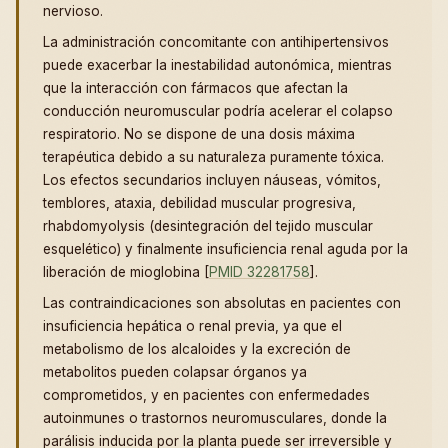
nervioso.
La administración concomitante con antihipertensivos
puede exacerbar la inestabilidad autonómica, mientras
que la interacción con fármacos que afectan la
conducción neuromuscular podría acelerar el colapso
respiratorio. No se dispone de una dosis máxima
terapéutica debido a su naturaleza puramente tóxica.
Los efectos secundarios incluyen náuseas, vómitos,
temblores, ataxia, debilidad muscular progresiva,
rhabdomyolysis (desintegración del tejido muscular
esquelético) y finalmente insuficiencia renal aguda por la
liberación de mioglobina [
PMID 32281758
].
Las contraindicaciones son absolutas en pacientes con
insuficiencia hepática o renal previa, ya que el
metabolismo de los alcaloides y la excreción de
metabolitos pueden colapsar órganos ya
comprometidos, y en pacientes con enfermedades
autoinmunes o trastornos neuromusculares, donde la
parálisis inducida por la planta puede ser irreversible y