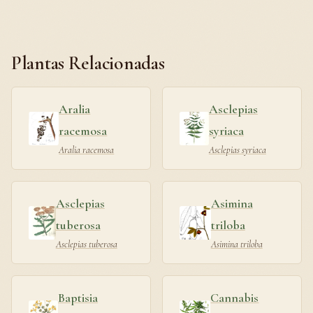
Plantas Relacionadas
Aralia
Asclepias
racemosa
syriaca
Aralia racemosa
Asclepias syriaca
Asclepias
Asimina
tuberosa
triloba
Asclepias tuberosa
Asimina triloba
Baptisia
Cannabis