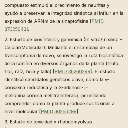
compuesto estimuló el crecimiento de neuritas y
ayudó a preservar la integridad sináptica al influir en la
expresión de ARNm de la sinaptofisina [
PMID
37325043
].
2. Estudio de biosíntesis y genómica (In vitro/In silico -
Celular/Molecular): Mediante el ensamblaje de un
transcriptoma de novo, se investigó la ruta biosintética
de la coniína en diversos órganos de la planta (fruto,
flor, raíz, hoja y tallo) [
PMID 36266299
]. El estudio
identificó candidatos genéticos clave, como la γ-
coniceina reductasa y la S-adenosil-L-
metionina:coniina metiltransferasa, permitiendo
comprender cómo la planta produce sus toxinas a
nivel molecular [
PMID 36266299
].
3. Estudio de toxicidad y rhabdomyolysis