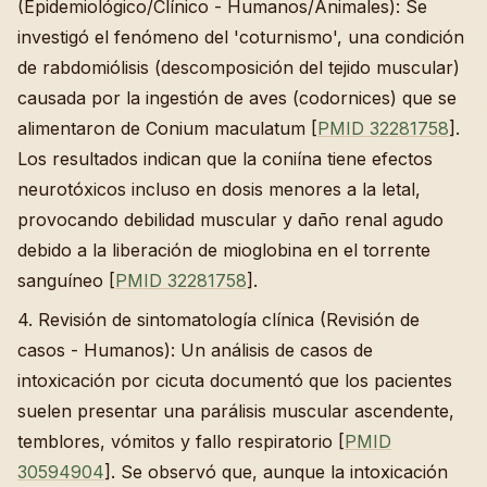
(Epidemiológico/Clínico - Humanos/Animales): Se
investigó el fenómeno del 'coturnismo', una condición
de rabdomiólisis (descomposición del tejido muscular)
causada por la ingestión de aves (codornices) que se
alimentaron de Conium maculatum [
PMID 32281758
].
Los resultados indican que la coniína tiene efectos
neurotóxicos incluso en dosis menores a la letal,
provocando debilidad muscular y daño renal agudo
debido a la liberación de mioglobina en el torrente
sanguíneo [
PMID 32281758
].
4. Revisión de sintomatología clínica (Revisión de
casos - Humanos): Un análisis de casos de
intoxicación por cicuta documentó que los pacientes
suelen presentar una parálisis muscular ascendente,
temblores, vómitos y fallo respiratorio [
PMID
30594904
]. Se observó que, aunque la intoxicación