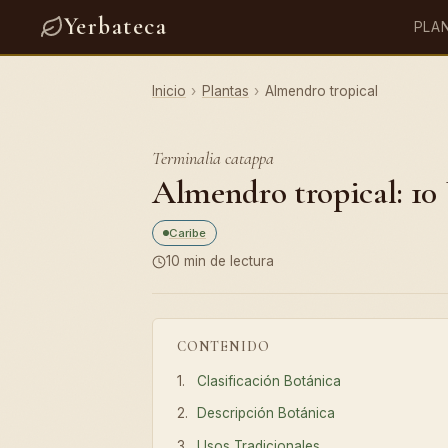
Yerbateca
PLA
Inicio
›
Plantas
›
Almendro tropical
Terminalia catappa
Almendro tropical: 10 
Caribe
10 min de lectura
CONTENIDO
Clasificación Botánica
Descripción Botánica
Usos Tradicionales