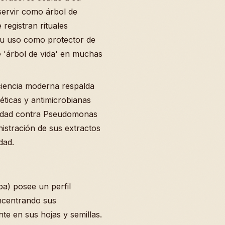
servir como árbol de
registran rituales
 su uso como protector de
de 'árbol de vida' en muchas
ciencia moderna respalda
éticas y antimicrobianas
vidad contra Pseudomonas
inistración de sus extractos
dad.
pa) posee un perfil
ncentrando sus
e en sus hojas y semillas.