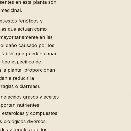
sentes en esta planta son
medicinal.
puestos fenólicos y
ales que actúan como
 mayoritariamente en las
del daño causado por los
estables que pueden dañar
 tipo específico de
la planta, proporcionan
an a reducir la
agias o diarreas).
iene ácidos grasos y aceites
 aportan nutrientes
do esteroides y compuestos
 biológicos diversos.
ides y fenoles son los