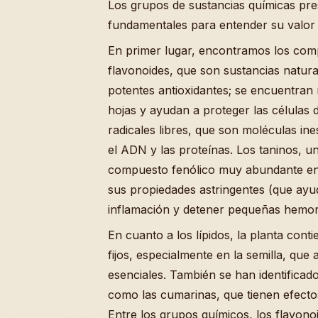
Los grupos de sustancias químicas pre
fundamentales para entender su valor 
En primer lugar, encontramos los com
flavonoides, que son sustancias natur
potentes antioxidantes; se encuentran
hojas y ayudan a proteger las células 
radicales libres, que son moléculas in
el ADN y las proteínas. Los taninos, un
compuesto fenólico muy abundante en 
sus propiedades astringentes (que ayud
inflamación y detener pequeñas hemorr
En cuanto a los lípidos, la planta cont
fijos, especialmente en la semilla, que
esenciales. También se han identifica
como las cumarinas, que tienen efectos
Entre los grupos químicos, los flavono