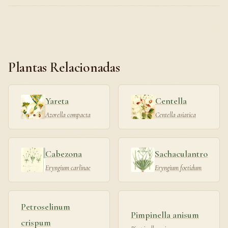
Plantas Relacionadas
Yareta
Centella
Azorella compacta
Centella asiatica
Cabezona
Sachaculantro
Eryngium carlinae
Eryngium foetidum
Petroselinum
Pimpinella anisum
crispum