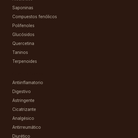
Saponinas
Compuestos fenólicos
Polifenoles
Glucósidos
Quercetina
Taninos
Terpenoides
CONDICIONES
Antiinflamatorio
Digestivo
Astringente
Cicatrizante
Analgésico
Antirreumático
Diurético