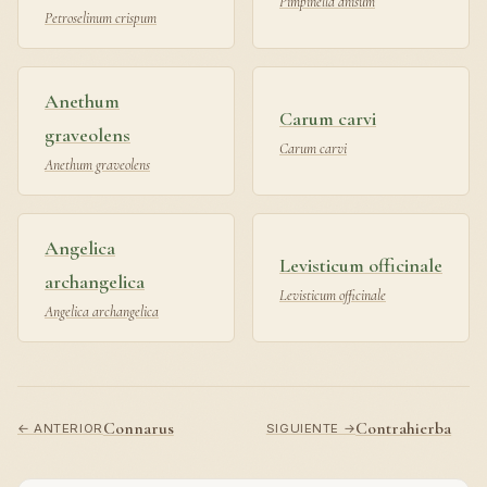
Pimpinella anisum
Petroselinum crispum
Anethum
Carum carvi
graveolens
Carum carvi
Anethum graveolens
Angelica
Levisticum officinale
archangelica
Levisticum officinale
Angelica archangelica
Connarus
Contrahierba
← ANTERIOR
SIGUIENTE →