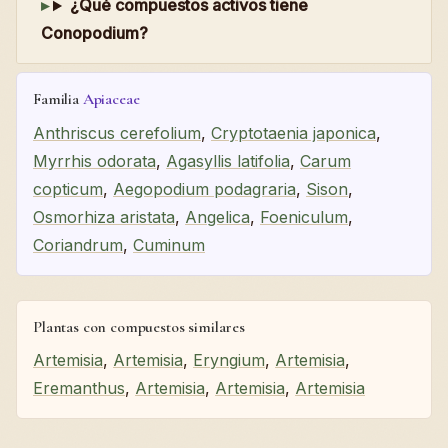
¿Qué compuestos activos tiene
Conopodium?
Familia
Apiaceae
Anthriscus cerefolium
,
Cryptotaenia japonica
,
Myrrhis odorata
,
Agasyllis latifolia
,
Carum
copticum
,
Aegopodium podagraria
,
Sison
,
Osmorhiza aristata
,
Angelica
,
Foeniculum
,
Coriandrum
,
Cuminum
Plantas con compuestos similares
Artemisia
,
Artemisia
,
Eryngium
,
Artemisia
,
Eremanthus
,
Artemisia
,
Artemisia
,
Artemisia