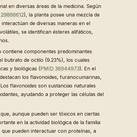
onal en diversas áreas de la medicina. Según
 29866612
), la planta posee una mezcla de
e interactúan de diversas maneras en el
átiles, se identifican ésteres alifáticos,
nos.
ruto contiene componentes predominantes
l butirato de octilo (9.23%), los cuales
as y biológicas (
PMID 36944973
). En el
 destacan los flavonoides, furanocumarinas,
. Los flavonoides son sustancias naturales
idantes, ayudando a proteger las células del
ue, aunque pueden ser tóxicos en ciertas
ante en la actividad biológica de la familia
 que pueden interactuar con proteínas, a