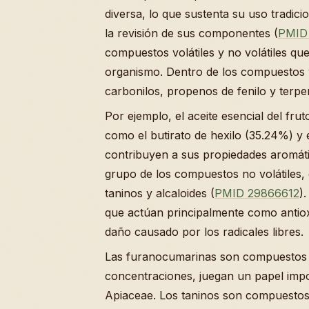
diversa, lo que sustenta su uso tradici
la revisión de sus componentes (
PMID
compuestos volátiles y no volátiles qu
organismo. Dentro de los compuestos vol
carbonilos, propenos de fenilo y terpe
Por ejemplo, el aceite esencial del f
como el butirato de hexilo (35.24%) y e
contribuyen a sus propiedades aromátic
grupo de los compuestos no volátiles,
taninos y alcaloides (
PMID 29866612
)
que actúan principalmente como antiox
daño causado por los radicales libres.
Las furanocumarinas son compuestos q
concentraciones, juegan un papel import
Apiaceae. Los taninos son compuestos