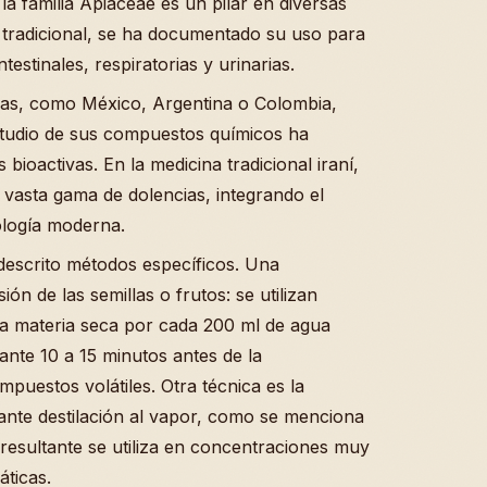
la familia Apiaceae es un pilar en diversas
a tradicional, se ha documentado su uso para
testinales, respiratorias y urinarias.
icas, como México, Argentina o Colombia,
studio de sus compuestos químicos ha
bioactivas. En la medicina tradicional iraní,
 vasta gama de dolencias, integrando el
ología moderna.
descrito métodos específicos. Una
ón de las semillas o frutos: se utilizan
a materia seca por cada 200 ml de agua
ante 10 a 15 minutos antes de la
mpuestos volátiles. Otra técnica es la
iante destilación al vapor, como se menciona
e resultante se utiliza en concentraciones muy
áticas.