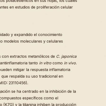
s poliacetilénicos en sus hojas, los cuales
ntes en estudios de proliferación celular
idado y expandido el conocimiento
ando modelos moleculares y celulares
os con extractos metanólicos de
C. japonica
antiinflamatoria tanto
in vitro
como
in vivo
.
ueden mitigar la respuesta inflamatoria
o que respalda su uso tradicional en
PMID: 23110456).
gación se ha centrado en la inhibición de la
 compuestos específicos como el
(K7G) y la tilianina inhiben la producción