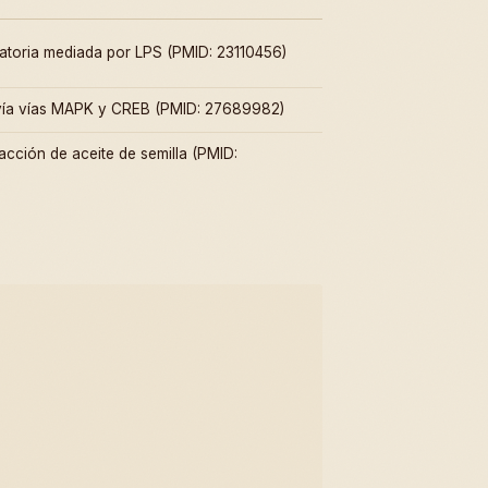
amatoria mediada por LPS (PMID: 23110456)
s vía vías MAPK y CREB (PMID: 27689982)
racción de aceite de semilla (PMID: