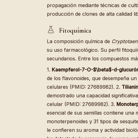
propagación mediante técnicas de culti
producción de clones de alta calidad l
Fitoquímica
La composición química de
Cryptotaen
su uso farmacológico. Su perfil fitoqu
secundarios. Entre los compuestos má
1.
Kaempferol-7-O-$\beta$-d-glucurón
de los flavonoides, que desempeña un 
celulares (PMID: 27689982). 2.
Tiliani
demostrado una capacidad significativa
celular (PMID: 27689982). 3.
Monoterp
esencial de sus semillas contiene una
monoterpenoides y 31 tipos de sesquit
le confieren su aroma y actividad bio