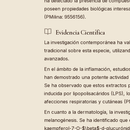
ha detectado la presencia de compuesto
poseen propiedades biológicas interesa
(PMilina: 9556156).
Evidencia Científica
La investigación contemporánea ha val
tradicional sobre esta especie, utiliz
avanzados.
En el ámbito de la inflamación, estudi
han demostrado una potente actividad 
Se ha observado que estos extractos p
inducida por lipopolisacáridos (LPS), l
afecciones respiratorias y cutáneas (
En cuanto a la dermatología, la investi
melanogénesis. Se ha identificado que
kaempferol-7-O-$\beta$-d-glucurónido 