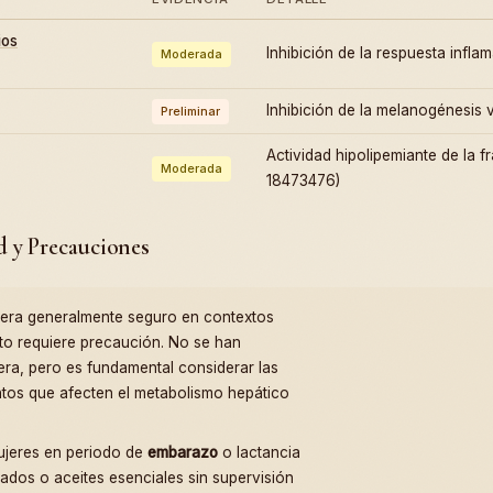
ios
Inhibición de la respuesta infl
Moderada
Inhibición de la melanogénesi
Preliminar
Actividad hipolipemiante de la f
Moderada
18473476)
d y Precauciones
era generalmente seguro en contextos
to requiere precaución. No se han
ra, pero es fundamental considerar las
os que afecten el metabolismo hepático
mujeres en periodo de
embarazo
o lactancia
ados o aceites esenciales sin supervisión