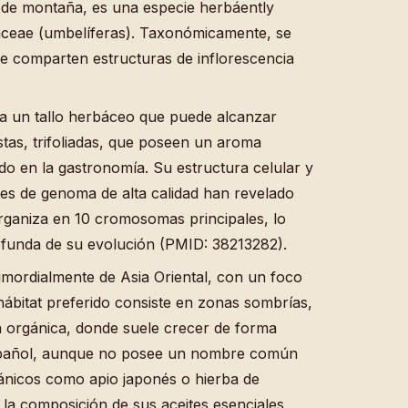
 de montaña, es una especie herbáently
iaceae (umbelíferas). Taxonómicamente, se
ue comparten estructuras de inflorescencia
a un tallo herbáceo que puede alcanzar
as, trifoliadas, que poseen un aroma
do en la gastronomía. Su estructura celular y
tes de genoma de alta calidad han revelado
rganiza en 10 cromosomas principales, lo
funda de su evolución (PMID: 38213282).
imordialmente de Asia Oriental, con un foco
 hábitat preferido consiste en zonas sombrías,
 orgánica, donde suele crecer de forma
español, aunque no posee un nombre común
otánicos como apio japonés o hierba de
 la composición de sus aceites esenciales