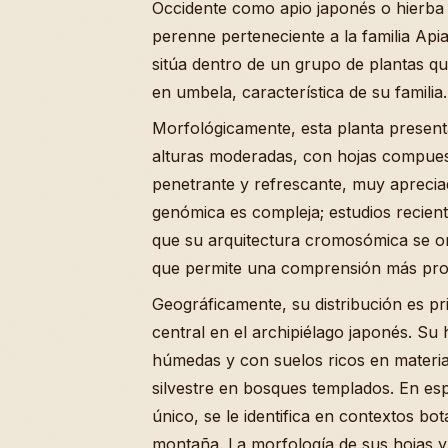
Occidente como apio japonés o hierba
perenne perteneciente a la familia Ap
sitúa dentro de un grupo de plantas q
en umbela, característica de su familia.
Morfológicamente, esta planta present
alturas moderadas, con hojas compuest
penetrante y refrescante, muy aprecia
genómica es compleja; estudios recien
que su arquitectura cromosómica se o
que permite una comprensión más pro
Geográficamente, su distribución es pr
central en el archipiélago japonés. Su
húmedas y con suelos ricos en materia
silvestre en bosques templados. En 
único, se le identifica en contextos b
montaña. La morfología de sus hojas y