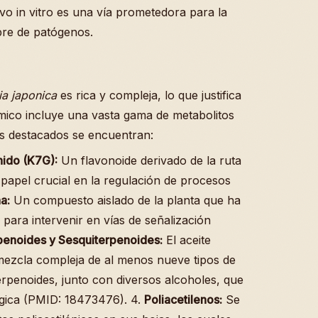
vo in vitro es una vía prometedora para la
ibre de patógenos.
ia japonica
es rica y compleja, lo que justifica
ímico incluye una vasta gama de metabolitos
s destacados se encuentran:
ido (K7G):
Un flavonoide derivado de la ruta
papel crucial en la regulación de procesos
na:
Un compuesto aislado de la planta que ha
 para intervenir en vías de señalización
enoides y Sesquiterpenoides:
El aceite
 mezcla compleja de al menos nueve tipos de
erpenoides, junto con diversos alcoholes, que
lógica (PMID: 18473476). 4.
Poliacetilenos:
Se