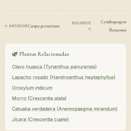
Cymbopogon
SIGUIENTE
Cuspa peruviana
← ANTERIOR
→
flexuosus
🌿 Plantas Relacionadas
Clavo huasca (Tynanthus panurensis)
Lapacho rosado (Handroanthus heptaphyllus)
Oroxylum indicum
Morro (Crescentia alata)
Catuaba verdadeira (Anemopaegma mirandum)
Jícara (Crescentia cujete)