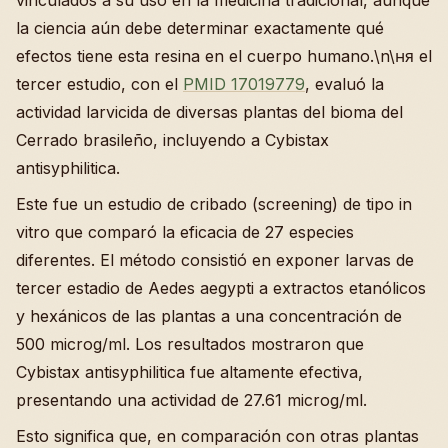
vinculados a su uso en la medicina tradicional, aunque
la ciencia aún debe determinar exactamente qué
efectos tiene esta resina en el cuerpo humano.\n\ня el
tercer estudio, con el
PMID 17019779
, evaluó la
actividad larvicida de diversas plantas del bioma del
Cerrado brasileño, incluyendo a Cybistax
antisyphilitica.
Este fue un estudio de cribado (screening) de tipo in
vitro que comparó la eficacia de 27 especies
diferentes. El método consistió en exponer larvas de
tercer estadio de Aedes aegypti a extractos etanólicos
y hexánicos de las plantas a una concentración de
500 microg/ml. Los resultados mostraron que
Cybistax antisyphilitica fue altamente efectiva,
presentando una actividad de 27.61 microg/ml.
Esto significa que, en comparación con otras plantas