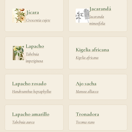
Jacarandá
Jícara
Jacaranda
Crescentia cujete
mimosifolia
Lapacho
Kigelia africana
Tabebuia
Kigelia africana
impetiginosa
Lapacho rosado
Ajo sacha
Handroanthus heptaphyllus
Mansoa alliacea
Lapacho amarillo
Tronadora
Tabebuia aurea
Tecoma stans