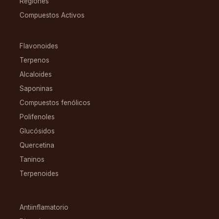
Regiones
Compuestos Activos
COMPUESTOS
Flavonoides
Terpenos
Alcaloides
Saponinas
Compuestos fenólicos
Polifenoles
Glucósidos
Quercetina
Taninos
Terpenoides
CONDICIONES
Antiinflamatorio