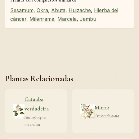
Sesamum
,
Okra
,
Abuta
,
Huizache
,
Hierba del
cáncer
,
Milenrama
,
Marcela
,
Jambú
Plantas Relacionadas
Catuaba
Morro
verdadeira
Crescentia alata
Anemopaegma
mirandum