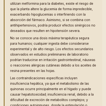
utilizan metformina para la diabetes, existe el riesgo de
que la planta altere la glucemia de forma impredecible,
exacerbando hipoglucemias o interfiriendo con la
absorción del fármaco. Asimismo, si se combina con
antihipertensivos, podría producir efectos sinérgicos no
deseados que resulten en hipotensión severa.
No se conoce una dosis máxima terapéutica segura
para humanos; cualquier ingesta debe considerarse
experimental y de alto riesgo. Los efectos secundarios
observados en estudios preliminares de laboratorio
podrían traducirse en irritación gastrointestinal, náuseas
o reacciones alérgicas cutáneas debido a los aceites de
resina presentes en las hojas.
Las contraindicaciones específicas incluyen
insuficiencia hepática, ya que el metabolismo de las
quinonas ocurre principalmente en el hígado y puede
causar hepatotoxicidad; insuficiencia renal, debido a la
dificultad de excreción de metabolitos complejos; y
condiciones autoinmunes, donde la estimulación o