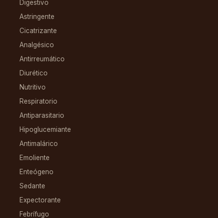
Digestivo
Astringente
Cicatrizante
Analgésico
Antirreumático
Diurético
Nutritivo
Respiratorio
Antiparasitario
Hipoglucemiante
Antimalárico
Emoliente
Enteógeno
Sedante
Expectorante
Febrífugo